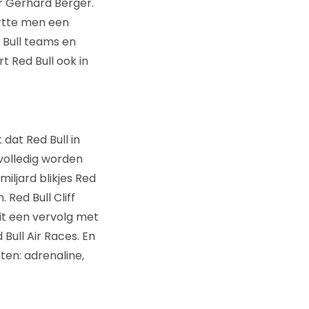
er Gerhard Berger.
artte men een
Bull teams en
t Red Bull ook in
 dat Red Bull in
volledig worden
miljard blikjes Red
 Red Bull Cliff
 dit een vervolg met
 Bull Air Races. En
ten: adrenaline,