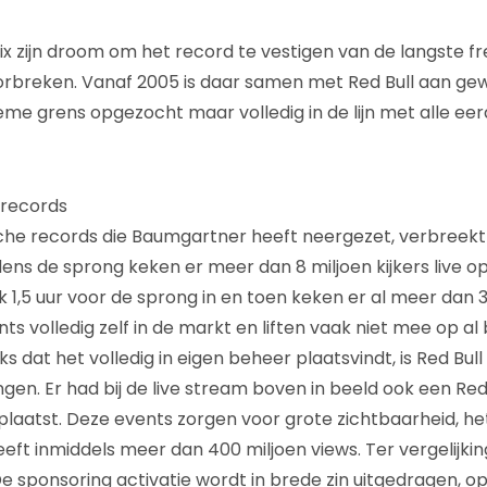
ix zijn droom om het record te vestigen van de langste fr
orbreken. Vanaf 2005 is daar samen met Red Bull aan gew
reme grens opgezocht maar volledig in de lijn met alle ee
 records
che records die Baumgartner heeft neergezet, verbreekt 
ijdens de sprong keken er meer dan 8 miljoen kijkers live 
ik 1,5 uur voor de sprong in en toen keken er al meer dan 
nts volledig zelf in de markt en liften vaak niet mee op a
dat het volledig in eigen beheer plaatsvindt, is Red Bull
ingen. Er had bij de live stream boven in beeld ook een Re
laatst. Deze events zorgen voor grote zichtbaarheid, h
eft inmiddels meer dan 400 miljoen views. Ter vergelijki
De sponsoring activatie wordt in brede zin uitgedragen, o