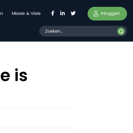
Inloggen
en
Missie & Visie
e is