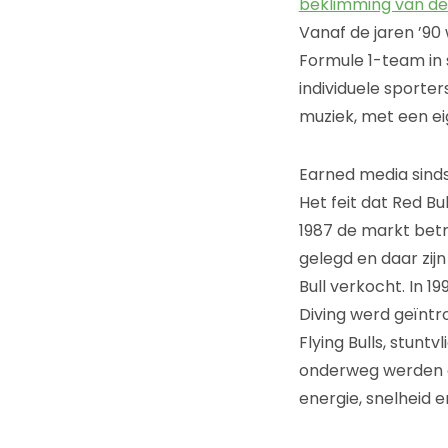
beklimming van de
Vanaf de jaren ’90
Formule 1-team in
individuele sporter
muziek, met een ei
Earned media sinds
Het feit dat Red Bu
1987 de markt betr
gelegd en daar zijn
Bull verkocht. In 19
Diving werd geïnt
Flying Bulls, stunt
onderweg werden er
energie, snelheid 