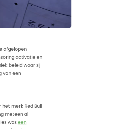
de afgelopen
soring activatie en
iek beleid waar zij
g van een
r het merk Red Bull
ing meteen al
ties was
een