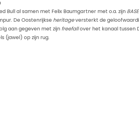
n
ed Bull al samen met Felix Baumgartner met o.a. zijn
BASE
mpur. De Oostenrijkse
heritage
versterkt de geloofwaardi
olg aan gegeven met zijn
freefall
over het kanaal tussen 
 (jawel) op zijn rug.