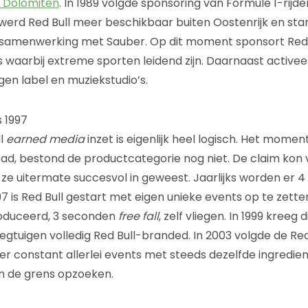
 Dolomiten
. In 1989 volgde sponsoring van Formule 1-rijd
 werd Red Bull meer beschikbaar buiten Oostenrijk en st
 samenwerking met Sauber. Op dit moment sponsort Red 
s waarbij extreme sporten leidend zijn. Daarnaast activeer
gen label en muziekstudio’s.
 1997
ll
earned media
inzet is eigenlijk heel logisch. Het moment
ad, bestond de productcategorie nog niet. De claim kon 
 ze uitermate succesvol in geweest. Jaarlijks worden er 4 
97 is Red Bull gestart met eigen unieke events op te zetten.
roduceerd, 3 seconden
free fall
, zelf vliegen. In 1999 kreeg
vliegtuigen volledig Red Bull-branded. In 2003 volgde de Red
 constant allerlei events met steeds dezelfde ingredien
en de grens opzoeken.