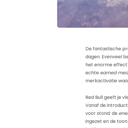
De fantastische pr
dagen. Evenveel be
het enorme effect d
echte
earned med
merkactivatie waar 
Red Bull geeft je vl
Vanaf de introducti
voor stond: de
ener
ingezet en de toon