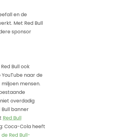
eefall en de
erkt. Met Red Bull
rdere sponsor
Red Bull ook
op YouTube naar de
3 miljoen mensen.
l bestaande
 niet overdadig
d Bull banner
et
Red Bull
ng: Coca-Cola heeft
p
de Red Bull-