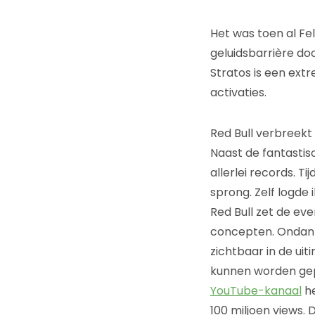
Het was toen al Fel
geluidsbarrière do
Stratos is een ext
activaties.
Red Bull verbreekt
Naast de fantastis
allerlei records. T
sprong. Zelf logde 
Red Bull zet de eve
concepten. Ondanks 
zichtbaar in de uit
kunnen worden gep
YouTube-kanaal
he
100 miljoen views. 