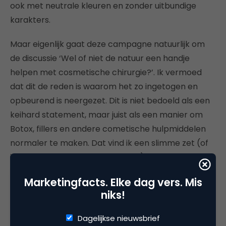
ook met neutrale kleuren en zonder uitbundige
karakters.
Maar eigenlijk gaat deze campagne natuurlijk om
de discussie ‘Wel of niet de natuur een handje
helpen met cosmetische chirurgie?’. Ik vermoed
dat dit de reden is waarom het zo ingetogen en
opbeurend is neergezet. Dit is niet bedoeld als een
keihard statement, maar juist als een manier om
Botox, fillers en andere cometische hulpmiddelen
normaler te maken. Dat vind ik een slimme zet (of
ik het er nu mee eens ben of niet). Polariseren is
immers niet altijd de beste aanpak. In plaats
Marketingfacts. Elke dag vers. Mis
daarvan laat Doctors at Soap hier simpelweg zien
niks!
wat hun visie op hun vak is. En dat ze het voor hun
doelgroep doen, niet voor de buitenwereld.
Dagelijkse nieuwsbrief