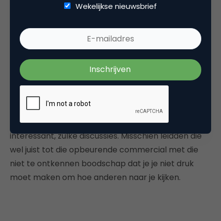
Wekelijkse nieuwsbrief
Af en toe komt ethiek om de hoek kijken als het
gaat om het reclamevak. Als je wilt, kun je alles
proberen te verkopen aan je doelgroep, maar is
dat dan ook een reden om het te doen? Ik kan me
voorstellen dat er in dit geval ook wel de nodige
discussies zijn gevoerd: wil je hieraan meewerken, of
is het afhankelijk van de manier waarop? Kies je
partij voor een bepaalde kant of doe je gewoon je
werk en denk je er niet over na verder? Altijd
interessant, zulke discussies. Misschien leidden die
wel juist tot die opbeurende commercial met die
niet te ontkennen boodschap dat je je niet druk
moet maken om hoe anderen naar je kijken.