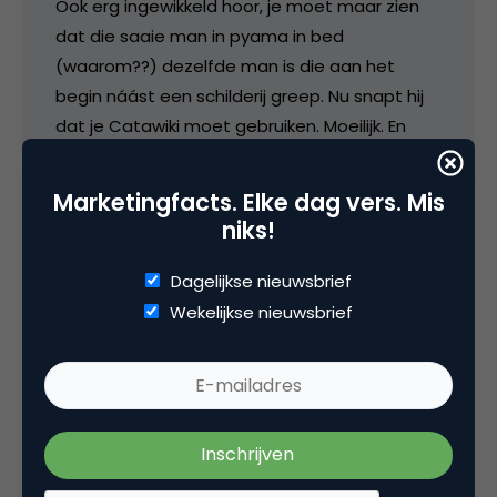
Ook erg ingewikkeld hoor, je moet maar zien
dat die saaie man in pyama in bed
(waarom??) dezelfde man is die aan het
begin náást een schilderij greep. Nu snapt hij
dat je Catawiki moet gebruiken. Moeilijk. En
waarom moeten de spelregels van Catawiki
hier worden uitgelegd? Begrijp ik niks van. Wat
Marketingfacts. Elke dag vers. Mis
voegt dat toe? Alleen het beeld “Winnend
niks!
Bod” was toch genoeg?
Dagelijkse nieuwsbrief
De payoff “Find Your Wow, Sell Your Wow”
Wekelijkse nieuwsbrief
hmmm… Alles was op kopers gericht toch?
Zou je niet simpel “Find Your Wow” kunnen
zeggen? In andere filmpjes, gericht op kopers,
kun je dan “Sell Your Wow” zeggen.
Kortom: leuke commercial, mooi gefilmd, maar