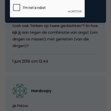
voor mij een te ingewikkeld verhaal.
Aanhakend bij de recensie van David Brinks:
David jij kijkt naar andere zaken, maar bij jij ziet
toch ook “hinken op twee gedachten”? En hoe
kijk jij aan tegen de combinatie van angst (om
dingen te missen) met genieten (van die
dingen)?
1 juni 2016 om 12:44
Hardcopy
@ Pieter: