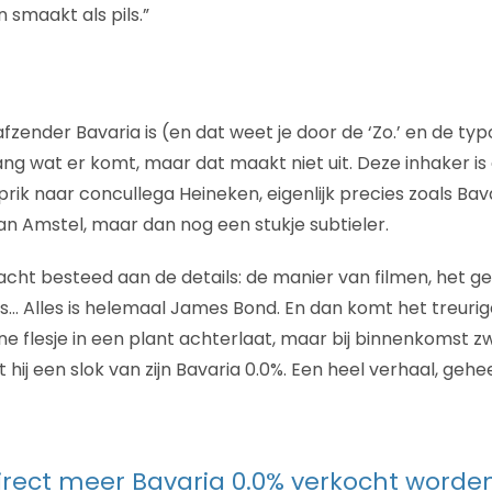
n smaakt als pils.”
afzender Bavaria is (en dat weet je door de ‘Zo.’ en de ty
lang wat er komt, maar dat maakt niet uit. Deze inhaker i
prik naar concullega Heineken, eigenlijk precies zoals Ba
n Amstel, maar dan nog een stukje subtieler.
dacht besteed aan de details: de manier van filmen, het ge
is… Alles is helemaal James Bond. En dan komt het treurig
ne flesje in een plant achterlaat, maar bij binnenkomst z
j een slok van zijn Bavaria 0.0%. Een heel verhaal, geheel i
irect meer Bavaria 0.0% verkocht worde