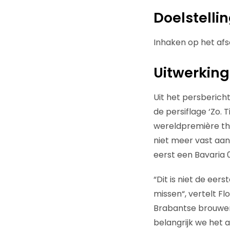
Doelstelli
Inhaken op het afs
Uitwerking
Uit het persberich
de persiflage ‘Zo. 
wereldpremière thui
niet meer vast aan v
eerst een Bavaria 
“Dit is niet de eer
missen“, vertelt F
Brabantse brouwer 
belangrijk we het 