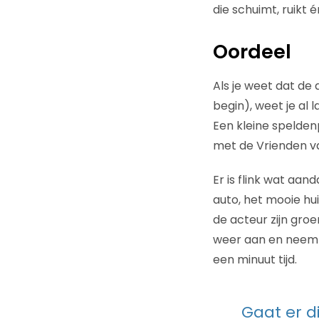
die schuimt, ruikt é
Oordeel
Als je weet dat de 
begin), weet je al 
Een kleine spelden
met de Vrienden va
Er is flink wat aan
auto, het mooie hu
de acteur zijn groe
weer aan en neemt hi
een minuut tijd.
Gaat er d