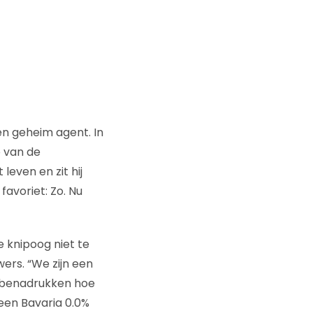
en geheim agent. In
p van de
leven en zit hij
favoriet: Zo. Nu
e knipoog niet te
ers. “We zijn een
k benadrukken hoe
een Bavaria 0.0%