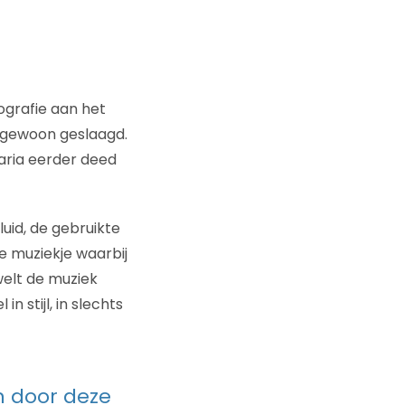
pografie aan het
s gewoon geslaagd.
varia eerder deed
luid, de gebruikte
e muziekje waarbij
welt de muziek
n stijl, in slechts
n door deze