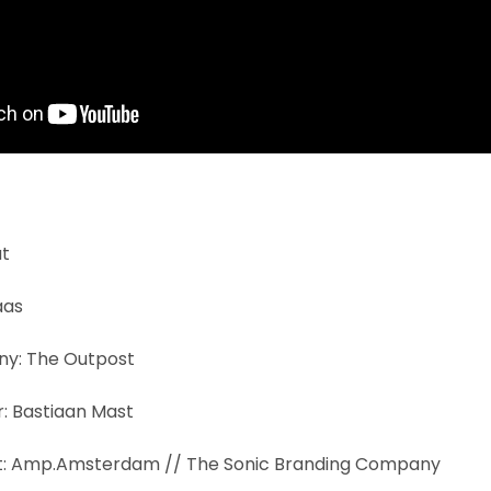
t
aas
y: The Outpost
: Bastiaan Mast
t: Amp.Amsterdam // The Sonic Branding Company