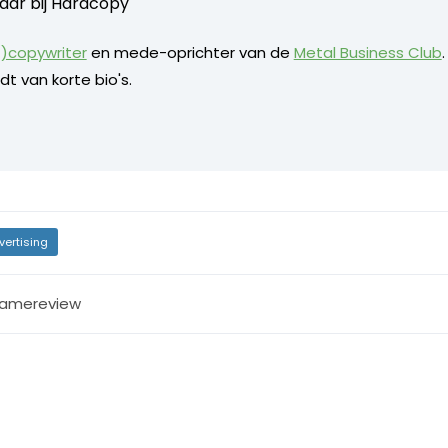
aar bij
Hardcopy
)copywriter
en mede-oprichter van de
Metal Business Club
dt van korte bio's.
vertising
lamereview