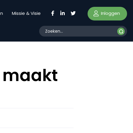
Inloggen
en
Missie & Visie
a maakt