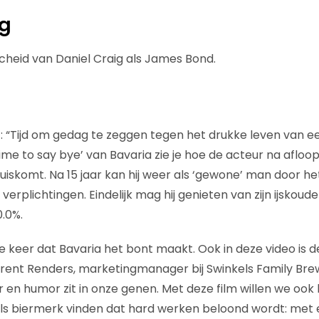
ng
cheid van Daniel Craig als James Bond.
t: “Tijd om gedag te zeggen tegen het drukke leven van e
Time to say bye’ van Bavaria zie je hoe de acteur na afloo
skomt. Na 15 jaar kan hij weer als ‘gewone’ man door het 
erplichtingen. Eindelijk mag hij genieten van zijn ijskoude 
0.0%.
ste keer dat Bavaria het bont maakt. Ook in deze video is d
lorent Renders, marketingmanager bij Swinkels Family Brew
en humor zit in onze genen. Met deze film willen we oo
als biermerk vinden dat hard werken beloond wordt: met 