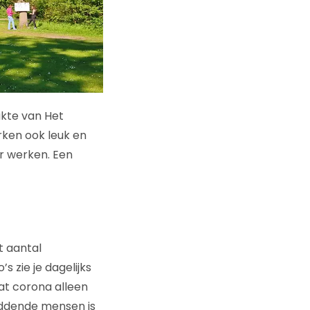
akte van Het
erken ook leuk en
r werken. Een
a
t aantal
 zie je dagelijks
at corona alleen
uddende mensen is