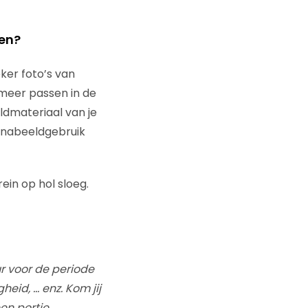
en?
eker foto’s van
 meer passen in de
ldmateriaal van je
onabeeldgebruik
ein op hol sloeg.
r voor de periode
eid, … enz. Kom jij
en portie