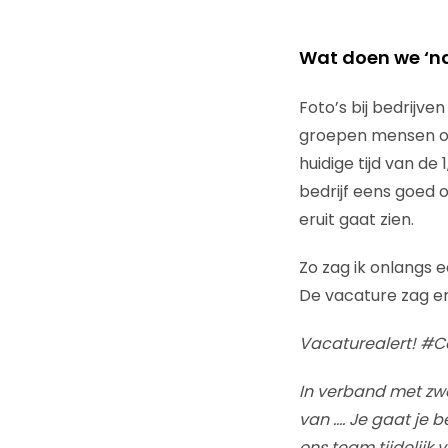
Wat doen we ‘na
Foto’s bij bedrijve
groepen mensen op 
huidige tijd van d
bedrijf eens goed
eruit gaat zien.
Zo zag ik onlangs 
De vacature zag er
Vacaturealert! #C
In verband met zw
van …. Je gaat je 
ons team tijdelijk 