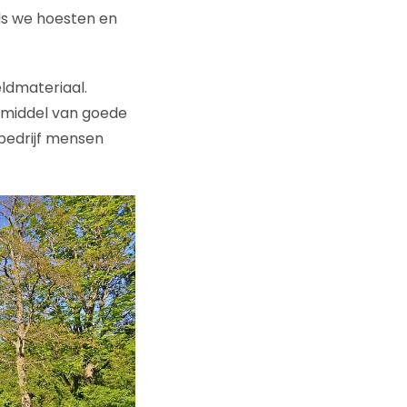
als we hoesten en
eldmateriaal.
r middel van goede
w bedrijf mensen