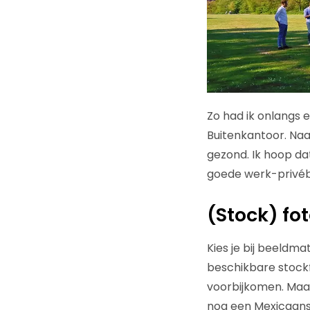
Zo had ik onlangs 
Buitenkantoor. Naas
gezond. Ik hoop da
goede werk-privéba
(Stock) fo
Kies je bij beeldma
beschikbare stockfo
voorbijkomen. Maar
nog een Mexicaans