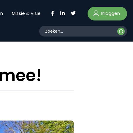
Inloggen
en
Missie & Visie
rmee!