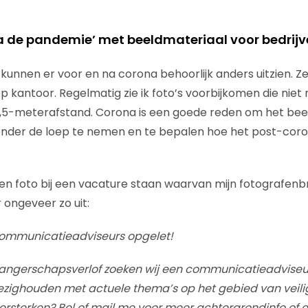
 de pandemie’ met beeldmateriaal voor bedrijv
n kunnen er voor en na corona behoorlijk anders uitzien. Z
kantoor. Regelmatig zie ik foto’s voorbijkomen die niet
e 1,5-meterafstand. Corona is een goede reden om het bee
 onder de loep te nemen en te bepalen hoe het post-cor
een foto bij een vacature staan waarvan mijn fotografenbr
 ongeveer zo uit:
ommunicatieadviseurs opgelet!
angerschapsverlof zoeken wij een communicatieadviseu
bezighouden met actuele thema’s op het gebied van veiligh
versterken? Bel of mail me voor meer achtergrondinfo of e