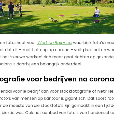
een fotoshoot voor
Work on Balance
, waarbij ik foto’s ma
t dat dit – met het oog op corona – veilig is, is buiten w
t het ‘nieuwe werken’ zich meer gaat richten op gezonde
lans is daarbij een belangrijk onderdeel.
tografie voor bedrijven na coron
teriaal voor je bedrijf dan voor stockfotografie of niet? He
to’s van mensen op kantoor is gigantisch. Dat soort foto’s
 de meeste van die stockfoto’s zijn gemaakt in een tijd d
 biertje was. Ook het aanbod van foto’s van handensch