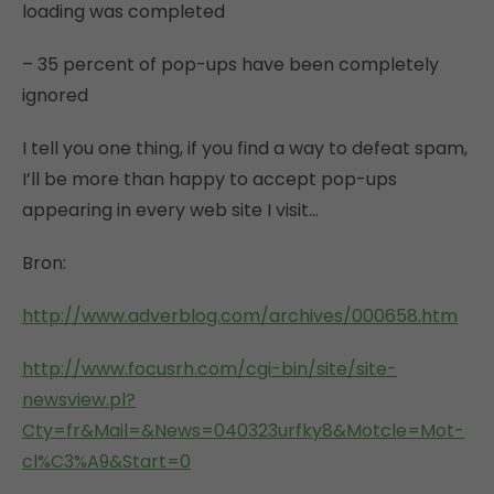
loading was completed
– 35 percent of pop-ups have been completely
ignored
I tell you one thing, if you find a way to defeat spam,
I’ll be more than happy to accept pop-ups
appearing in every web site I visit…
Bron:
http://www.adverblog.com/archives/000658.htm
http://www.focusrh.com/cgi-bin/site/site-
newsview.pl?
Cty=fr&Mail=&News=040323urfky8&Motcle=Mot-
cl%C3%A9&Start=0