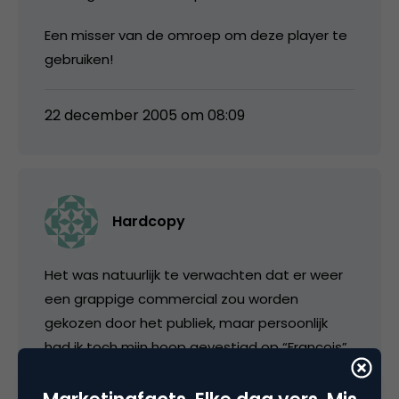
Een misser van de omroep om deze player te
gebruiken!
22 december 2005 om 08:09
Hardcopy
Het was natuurlijk te verwachten dat er weer
een grappige commercial zou worden
gekozen door het publiek, maar persoonlijk
had ik toch mijn hoop gevestigd op “Francois”
van HP, omdat deze vooral mooi uitgevoerd is
en niet direct heel grappig. Goed om te zien