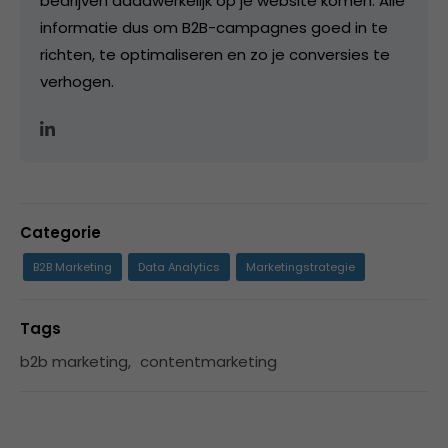
bedrijven daadwerkelijk op je website komen. Alle
informatie dus om B2B-campagnes goed in te
richten, te optimaliseren en zo je conversies te
verhogen.
Categorie
B2B Marketing
Data Analytics
Marketingstrategie
Tags
b2b marketing
,
contentmarketing