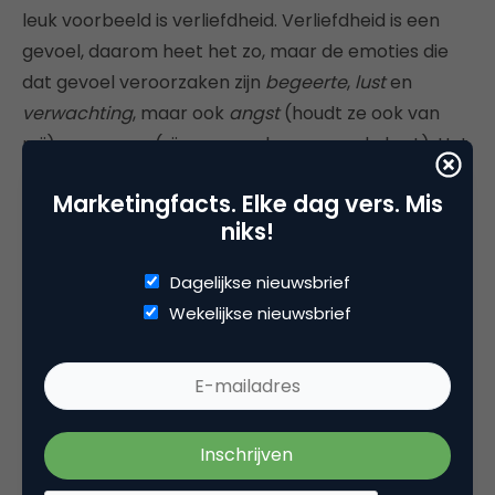
leuk voorbeeld is verliefdheid. Verliefdheid is een
gevoel, daarom heet het zo, maar de emoties die
dat gevoel veroorzaken zijn
begeerte
,
lust
en
verwachting
, maar ook
angst
(houdt ze ook van
mij) en
gevaar
(zijn er geen kapers op de kust). Het
unieke van MRI-scanning is dat je die afzonderlijke
Marketingfacts. Elke dag vers. Mis
emoties nauwkeurig kan meten en daarmee de
niks!
gevoelens die bij een actie tot stand komen, kan
voorspellen. Zo dus ook met de PUUR Rookvrij-
Dagelijkse nieuwsbrief
campagne.
Wekelijkse nieuwsbrief
Om maar meteen met de deur in huis te vallen, de
commercial PUUR is een middelmatige tot slechte
commercial. In het dashboard hieronder (figuur 2)
zie je in de grafiek rechts boven de score in één
oogopslag.