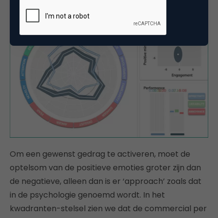
Om een gewenst gedrag te activeren, moet de
optelsom van de positieve emoties groter zijn dan
de negatieve, alleen dan is er ‘approach’ zoals dat
in de psychologie genoemd wordt. In het
kwadranten-stelsel zien we dat de commercial per