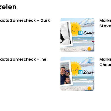
kelen
facts Zomercheck – Durk
Marke
Stavo
acts Zomercheck – Ine
Marke
Cheu