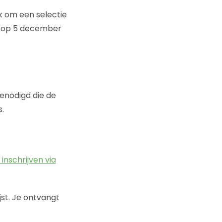
k om een selectie
we op 5 december
genodigd die de
s.
 inschrijven via
jst. Je ontvangt