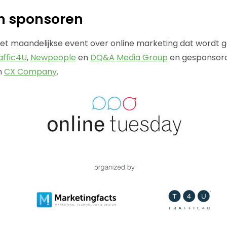
n sponsoren
het maandelijkse event over online marketing dat wordt 
affic4U
,
Newpeople
en
DQ&A Media Group
en gesponsor
n
CX Company
.