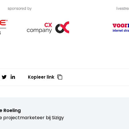
Kopieer link
e Roeling
e projectmarketeer bij
Sizigy