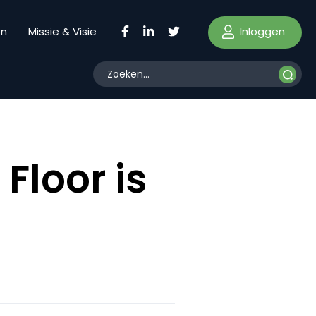
Inloggen
en
Missie & Visie
Floor is