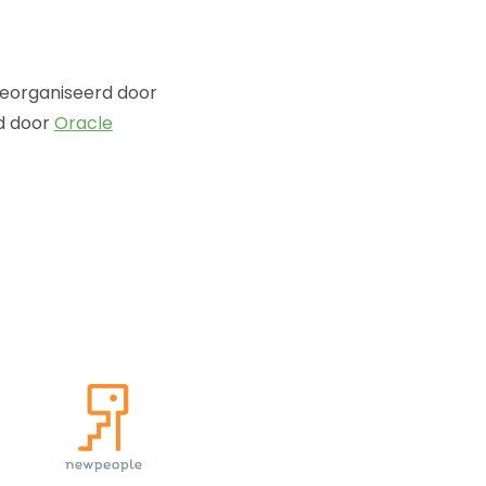
georganiseerd door
d door
Oracle