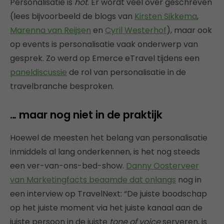
Personalisatie is
hot
. Er wordt veel over geschreven
(lees bijvoorbeeld de blogs van
Kirsten Sikkema
,
Marenna van Reijsen
en
Cyril Westerhof
), maar ook
op events is personalisatie vaak onderwerp van
gesprek. Zo werd op Emerce eTravel tijdens een
paneldiscussie
de rol van personalisatie in de
travelbranche besproken.
… maar nog niet in de praktijk
Hoewel de meesten het belang van personalisatie
inmiddels al lang onderkennen, is het nog steeds
een ver-van-ons-bed-show.
Danny Oosterveer
van Marketingfacts beaamde dat onlangs
nog in
een interview op TravelNext: “De juiste boodschap
op het juiste moment via het juiste kanaal aan de
juiste persoon in de juiste
tone of voice
serveren, is