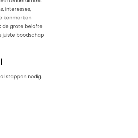
dvertentieruimtes
, interesses,
eze kenmerken
k de grote belofte
de juiste boodschap
l
tal stappen nodig.