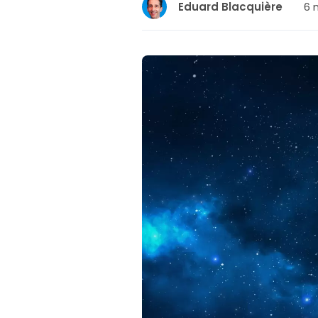
6 
Eduard Blacquière