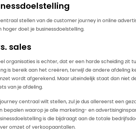
inessdoelstelling
entraal stellen van de customer journey in online advertis
 hoger doel: je businessdoelstelling.
s. sales
l organisaties is echter, dat er een harde scheiding zit 
ing is bereik aan het creëren, terwijl de andere afdeling k
et wordt afgerekend. Maar uiteindelijk staat dan niet de
ts van je afdeling.
journey centraal wilt stellen, zul je dus allereerst een gez
n bepalen waarop je alle marketing- en advertisinginspa
sinessdoelstelling is die bijdraagt aan de totale bedrijfsdo
ver omzet of verkoopaantallen.