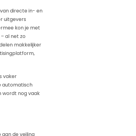
van directe in- en
r uitgevers
iermee kon je met
– al net zo
ndelen makkelijker
tisingplatform,
s vaker
te automatisch
 wordt nog vaak
 aan de veiling