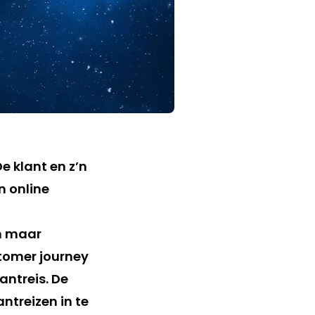
 klant en z’n
n online
n
en maar
stomer journey
lantreis. De
antreizen in te