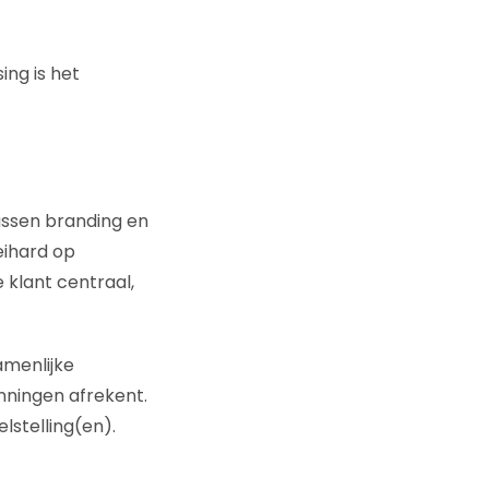
ing is het
tussen branding en
eihard op
 klant centraal,
amenlijke
nningen afrekent.
elstelling(en).