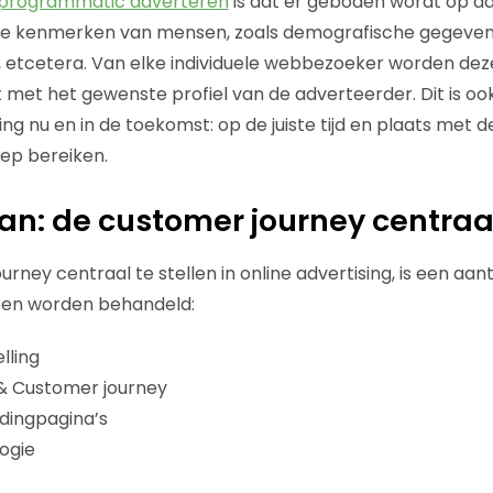
programmatic adverteren
is dat er geboden wordt op a
rse kenmerken van mensen, zoals demografische gegevens
n, etcetera. Van elke individuele webbezoeker worden d
met het gewenste profiel van de adverteerder. Dit is oo
ing nu en in de toekomst: op de juiste tijd en plaats met 
oep bereiken.
n: de customer journey centraa
ney centraal te stellen in online advertising, is een aan
pen worden behandeld:
lling
& Customer journey
dingpagina’s
ogie