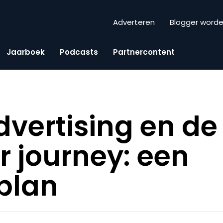
Adverteren
Blogger word
Jaarboek
Podcasts
Partnercontent
dvertising en de
 journey: een
plan