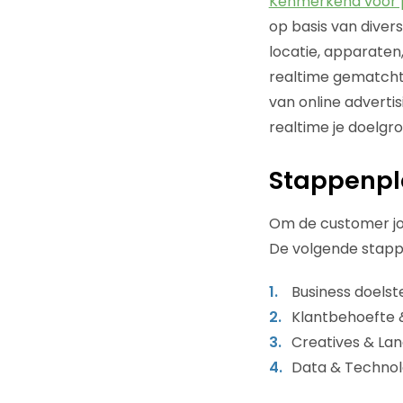
Kenmerkend voor 
op basis van dive
locatie, apparate
realtime gematcht 
van online advertis
realtime je doelgr
Stappenpla
Om de customer jour
De volgende stap
Business doelste
Klantbehoefte 
Creatives & Lan
Data & Technol