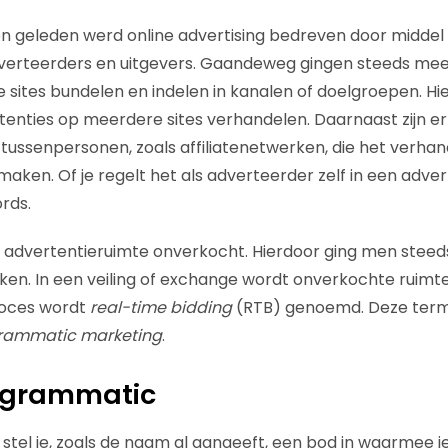
en geleden werd online advertising bedreven door middel 
verteerders en uitgevers. Gaandeweg gingen steeds mee
e sites bundelen en indelen in kanalen of doelgroepen. H
enties op meerdere sites verhandelen. Daarnaast zijn er 
e tussenpersonen, zoals affiliatenetwerken, die het verha
aken. Of je regelt het als adverteerder zelf in een adver
rds.
 advertentieruimte onverkocht. Hierdoor ging men steed
ken. In een veiling of exchange wordt onverkochte ruim
roces wordt
real-time bidding
(RTB) genoemd. Deze term
rammatic marketing
.
rogrammatic
g stel je, zoals de naam al aangeeft, een bod in waarmee je