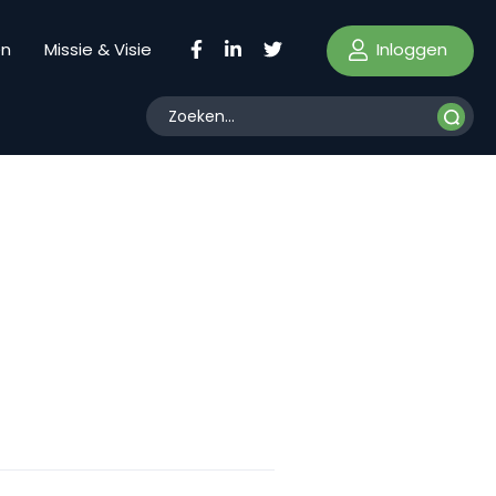
Inloggen
en
Missie & Visie