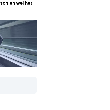
sschien wel het
s
.