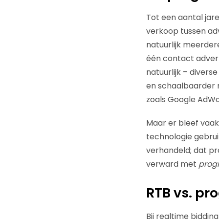
Tot een aantal jar
verkoop tussen ad
natuurlijk meerder
één contact advert
natuurlijk – divers
en schaalbaarder m
zoals Google AdWo
Maar er bleef vaak
technologie gebrui
verhandeld; dat p
verward met
prog
RTB vs. p
Bij realtime biddin