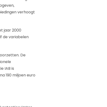
pgeven,
biedingen verhoogt
t jaar 2000
lf de variabelen
doorzetten. De
ionele
e IAB is
na 190 miljoen euro