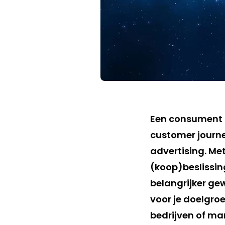
Een consument d
customer journey
advertising. M
(koop)beslissing
belangrijker gew
voor je doelgroe
bedrijven of mar