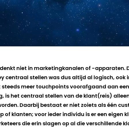
enkt niet in marketingkanalen of -apparaten. De
 centraal stellen was dus altijd al logisch, ook i
et steeds meer touchpoints voorafgaand aan ee
, is het centraal stellen van de klant(reis) alle
orden. Daarbij bestaat er niet zoiets als één cu
p of klanten; voor ieder individu is er een eigen k
keteers die erin slagen op al die verschillende kl