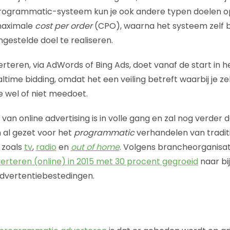
programmatic-systeem kun je ook andere typen doelen o
maximale
cost per order
(CPO), waarna het systeem zelf 
ngestelde doel te realiseren.
eren, via AdWords of Bing Ads, doet vanaf de start in he
ealtime bidding, omdat het een veiling betreft waarbij je ze
 wel of niet meedoet.
an online advertising is in volle gang en zal nog verder 
n al gezet voor het
programmatic
verhandelen van tradit
 zoals
tv
,
radio
en
out of home
. Volgens brancheorganisati
rteren (online) in 2015 met 30 procent gegroeid
naar bij
dvertentiebestedingen.