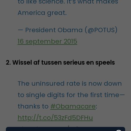
to like science. It’s what makes
America great.
— President Obama (@POTUS)
16 september 2015
2. Wissel af tussen serieus en speels
The uninsured rate is now down
to single digits for the first time—
thanks to
#Obamacare
:
http://t.co/53zFd5DFHu
pic.twitter.com/XI0wBEyqZT