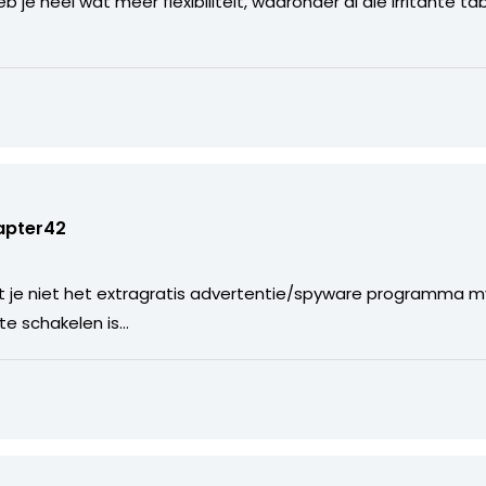
 je heel wat meer flexibiliteit, waaronder al die irritante t
apter42
at je niet het extragratis advertentie/spyware programma m
te schakelen is…