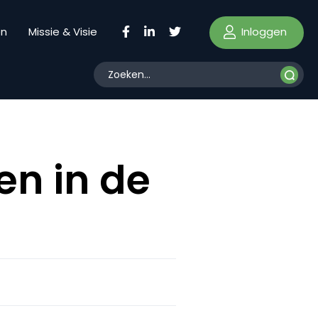
Inloggen
en
Missie & Visie
n in de