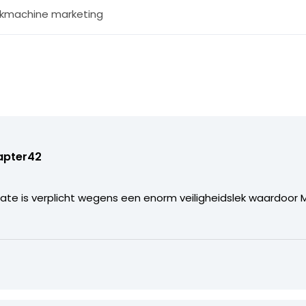
kmachine marketing
apter42
update is verplicht wegens een enorm veiligheidslek waardoo