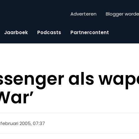
Adverteren
Blogger word
Jaarboek
Podcasts
Partnercontent
senger als wape
War’
 februari 2005, 07:37