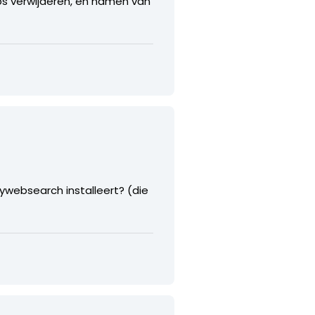
abs verwijderen, en namen van
ywebsearch installeert? (die