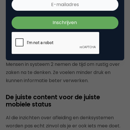
Kahneman beschrijft twee systemen waarmee we
gedachten volgen: systeem 1 en systeem 2. Om het
beknopt te houden: systeem 1 bestaat uit
onbewuste gedachten, terwijl systeem 2 om
bewuste keuzes draait. Bezoekers die onderweg zijn,
functioneren veel meer in systeem 1. Ze laten zich
leiden door intuïtie en zijn daardoor veel sneller.
Mensen in systeem 2 nemen de tijd om rustig over
zaken na te denken. Ze voelen minder druk en
kunnen informatie beter verwerken.
De juiste content voor de juiste
mobiele status
Al die inzichten over afleiding en denksystemen
worden pas echt zinvol als je er ook iets mee doet.