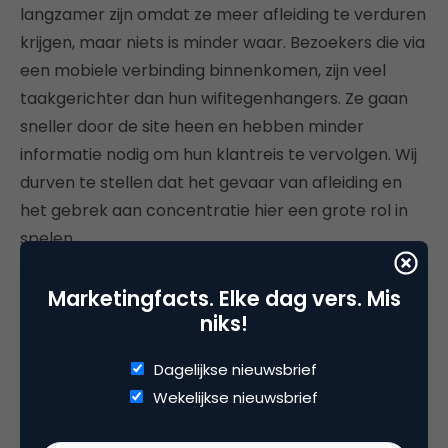
langzamer zijn omdat ze meer afleiding te verduren
krijgen, maar niets is minder waar. Bezoekers die via
een mobiele verbinding binnenkomen, zijn veel
taakgerichter dan hun wifitegenhangers. Ze gaan
sneller door de site heen en hebben minder
informatie nodig om hun klantreis te vervolgen. Wij
durven te stellen dat het gevaar van afleiding en
het gebrek aan concentratie hier een grote rol in
spelen.
Onbewust versus bewust beslissen
Marketingfacts. Elke dag vers. Mis
niks!
Om de uitkomsten van ons onderzoek te
verduidelijken, haal ik graag even
Daniel
Dagelijkse nieuwsbrief
Kahneman
’s boek
Thinking, Fast and Slow
aan. Een
Wekelijkse nieuwsbrief
superinteressant boek dat ik van harte aanbeveel.