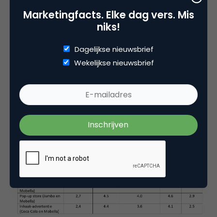
Ander beeld
Marketingfacts. Elke dag vers. Mis
niks!
De bekende merken gaven echter een ander
WOM-beeld te zien. Daar maakt het reeds
Dagelijkse nieuwsbrief
bestaande merkimago wel degelijk iets uit voor de
Wekelijkse nieuwsbrief
mate waarin men aangeeft het merk met anderen
te zullen delen. Zo blijkt de pop-up store van Jumbo
ineens significant als hoogste te scoren en ook
meer WOM te behalen dan de actie met de hand
sanitizer van Bavaria.