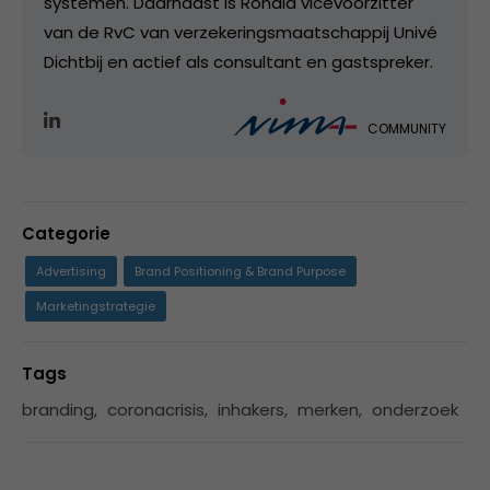
systemen. Daarnaast is Ronald vicevoorzitter
van de RvC van verzekeringsmaatschappij Univé
Dichtbij en actief als consultant en gastspreker.
COMMUNITY
Categorie
Advertising
Brand Positioning & Brand Purpose
Marketingstrategie
Tags
branding
,
coronacrisis
,
inhakers
,
merken
,
onderzoek