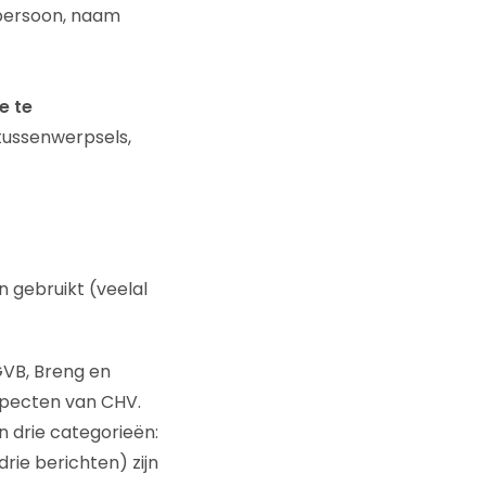
 persoon, naam
e te
 tussenwerpsels,
 gebruikt (veelal
GVB, Breng en
specten van CHV.
n drie categorieën:
rie berichten) zijn