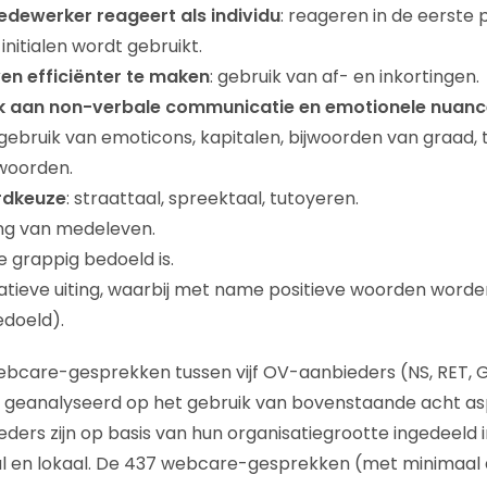
dewerker reageert als individu
: reageren in de eerste
nitialen wordt gebruikt.
ven efficiënter te maken
: gebruik van af- en inkortingen.
k aan non-verbale communicatie en emotionele nuanc
 gebruik van emoticons, kapitalen, bijwoorden van graad,
 woorden.
rdkeuze
: straattaal, spreektaal, tutoyeren.
ting van medeleven.
die grappig bedoeld is.
atieve uiting, waarbij met name positieve woorden worden
edoeld).
 webcare-gesprekken tussen vijf OV-aanbieders (NS, RET, 
rs geanalyseerd op het gebruik van bovenstaande acht a
ders zijn op basis van hun organisatiegrootte ingedeeld i
al en lokaal. De 437 webcare-gesprekken (met minimaal d