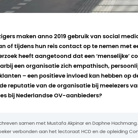
zigers maken anno 2019 gebruik van social med
 of tijdens hun reis contact op te nemen met 
rzoek heeft aangetoond dat een ‘menselijke’ c
arbij een organisatie zich empathisch, persoonli
g klanten – een positieve invloed kan hebben op 
de reputatie van de organisatie bij meelezers va
cies bij Nederlandse OV-aanbieders?
geschreven samen met Mustafa Akpinar en Daphne Hachmang. B
eker verbonden aan het lectoraat HCD en de opleiding C