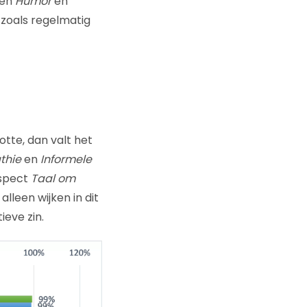
nen
Humor
en
 zoals regelmatig
tte, dan valt het
thie
en
Informele
aspect
Taal om
alleen wijken in dit
eve zin.