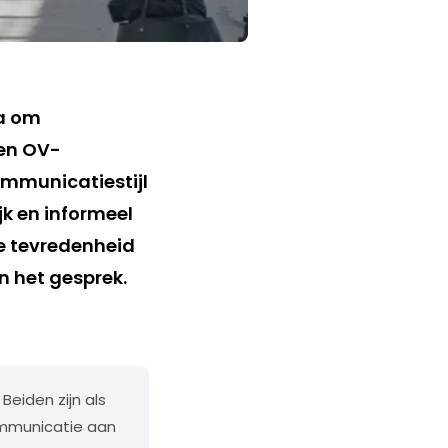
ia om
een OV-
ommunicatiestijl
jk en informeel
de tevredenheid
n het gesprek.
eiden zijn als
ommunicatie aan