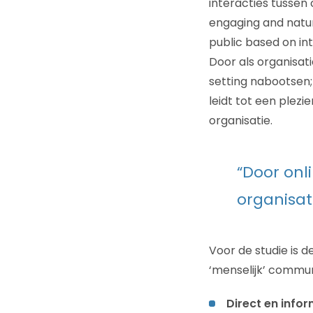
interacties tussen 
engaging and natur
public based on int
Door als organisat
setting nabootsen;
leidt tot een plezi
organisatie.
“Door onl
organisat
Voor de studie is
‘menselijk’ commu
Direct en info