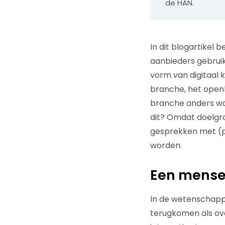
de HAN.
In dit blogartikel
aanbieders gebruik
vorm van digitaal 
branche, het open
branche anders wor
dit? Omdat doelgro
gesprekken met (p
worden.
Een mensel
In de wetenschappe
terugkomen als ove