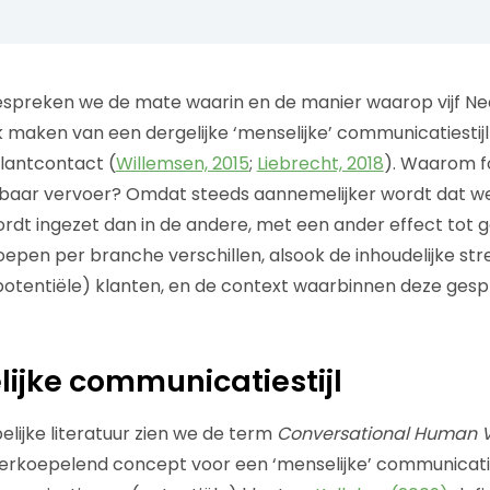
 bespreken we de mate waarin en de manier waarop vijf N
 maken van een dergelijke ‘menselijke’ communicatiestijl
klantcontact (
Willemsen, 2015
;
Liebrecht, 2018
). Waarom f
baar vervoer? Omdat steeds aannemelijker wordt dat we
dt ingezet dan in de andere, met een ander effect tot 
epen per branche verschillen, alsook de inhoudelijke str
otentiële) klanten, en de context waarbinnen deze ges
ijke communicatiestijl
lijke literatuur zien we de term
Conversational Human 
rkoepelend concept voor een ‘menselijke’ communicatiest