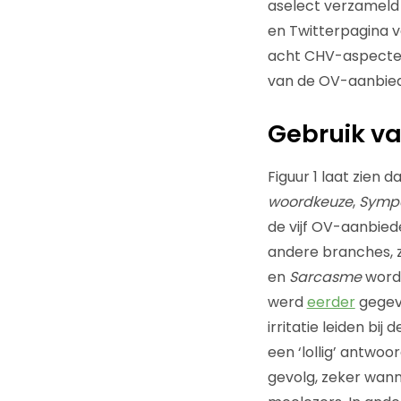
aselect verzameld
en Twitterpagina 
acht CHV-aspecten.
van de OV-aanbied
Gebruik v
Figuur 1 laat zien
woordkeuze
,
Symp
de vijf OV-aanbied
andere branches, 
en
Sarcasme
worde
werd
eerder
gegeve
irritatie leiden bij
een ‘lollig’ antwo
gevolg, zeker wan