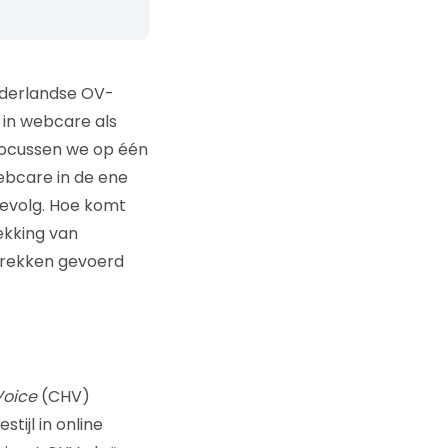
ederlandse OV-
 in webcare als
ocussen we op één
bcare in de ene
gevolg. Hoe komt
ekking van
prekken gevoerd
Voice
(CHV)
ijl in online