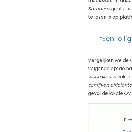
meelezers. In and
Sarcasme
juist po
te lezen is op plat
“Een loll
Vergelijken we de 
volgende op: de n
woordkeuze
vaker 
schrijven efficiënt
geval de lokale OV