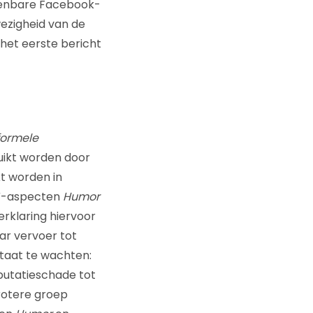
openbare Facebook-
ezigheid van de
het eerste bericht
formele
ikt worden door
t worden in
V-aspecten
Humor
rklaring hiervoor
ar vervoer tot
n staat te wachten:
eputatieschade tot
rotere groep