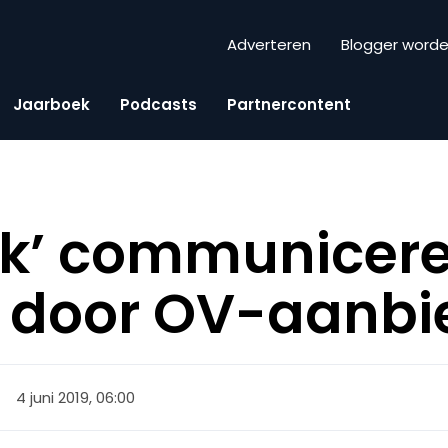
Adverteren
Blogger word
Jaarboek
Podcasts
Partnercontent
jk’ communicere
 door OV-aanbi
4 juni 2019, 06:00