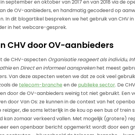
 in september en oktober van 2017 en van 2018 via de 
van de OV-aanbieders, en handmatig gecodeerd op aanw
 In dit blogartikel bespreken we het gebruik van CHV in 
er in het webcare-gesprek.
an CHV door OV-aanbieders
 dat de CHV-aspecten
Organisatie reageert als individu
,
In
athie
en
Direct en informeel aanspreken
het meest gebru
ers. Van deze aspecten weten we dat ze ook veel gebruik
zoals de
telecom-branche
en de
publieke sector
. De CH
n door de OV-aanbieders weinig tot niet gebruikt. Een ve
n door Van Os: ze kunnen in de context van het openba
 de reiziger, die soms letterlijk in de kou op een bus of trei
ord kan zomaar verkeerd vallen. Met mogelijk (grotere) r
neer een openbaar bericht opgemerkt wordt door een g