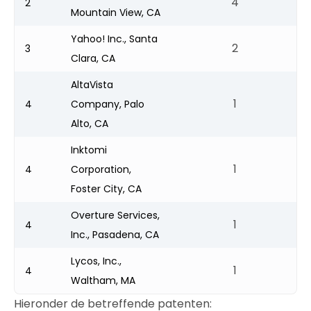
4
2
Mountain View, CA
Yahoo! Inc., Santa
2
3
Clara, CA
AltaVista
1
4
Company, Palo
Alto, CA
Inktomi
1
4
Corporation,
Foster City, CA
Overture Services,
1
4
Inc., Pasadena, CA
Lycos, Inc.,
1
4
Waltham, MA
Hieronder de betreffende patenten: