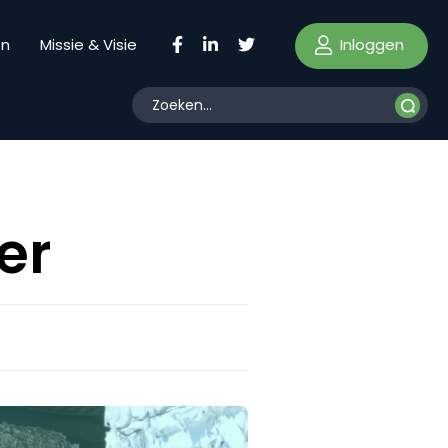
Inloggen
en
Missie & Visie
er