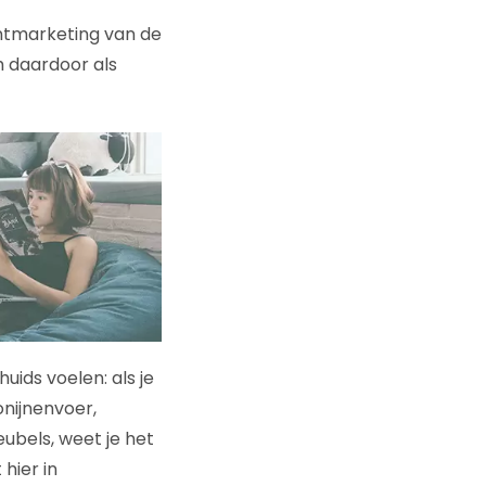
entmarketing van de
h daardoor als
uids voelen: als je
onijnenvoer,
bels, weet je het
hier in