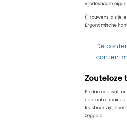
vredesnaam eigenl
(Trouwens: als je 
Ergonomische kant
De conten
contentma
Zouteloze 
En dan nog wat: er
contentmachines. V
leesbaar zijn, heel
zeggen: