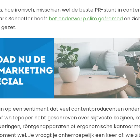
s, hoe ironisch, misschien wel de beste PR-stunt in cont
ark Schaeffer heeft
het onderwerp slim geframed
en zic
 gezet.
im in op een sentiment dat veel contentproducenten onderh
of whitepaper hebt geschreven over slijtvaste kozijnen, k
keringen, röntgenapparaten of ergonomische kantoormeu
nt wel. Je vraagt je onherroepelijk een keer af: wie zit 