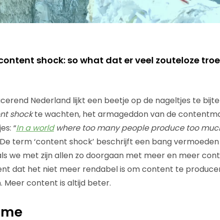
content shock: so what dat er veel zouteloze tro
erend Nederland lijkt een beetje op de nageltjes te bijte
nt shock
te wachten, het armageddon van de contentmar
es: “
In a world
where too many people produce too much
 De term ‘content shock’ beschrijft een bang vermoede
als we met zijn allen zo doorgaan met meer en meer con
 dat het niet meer rendabel is om content te producere
 Meer content is altijd beter.
ame