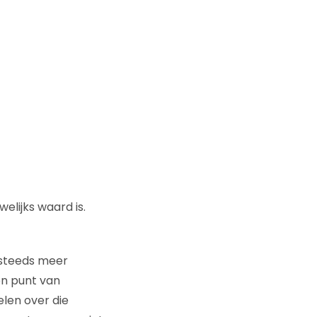
elijks waard is.
 steeds meer
en punt van
len over die