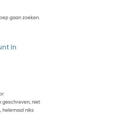
eroep gaan zoeken.
nt in
or
n geschreven, niet
s, helemaal niks