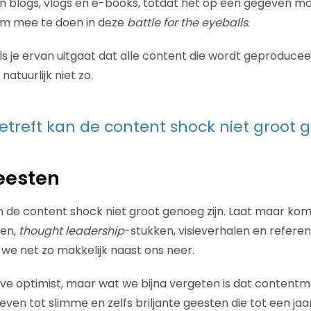
 blogs, vlogs en e-books, totdat het op een gegeven 
om mee te doen in deze
battle for the eyeballs
.
als je ervan uitgaat dat alle content die wordt geproduce
natuurlijk niet zo.
etreft kan de content shock niet groot g
geesten
n de content shock niet groot genoeg zijn. Laat maar kom
len,
thought leadership
-stukken, visieverhalen en refere
 we net zo makkelijk naast ons neer.
e optimist, maar wat we bijna vergeten is dat contentm
en tot slimme en zelfs briljante geesten die tot een jaar