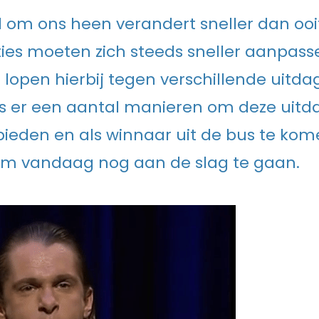
 om ons heen verandert sneller dan ooi
ies moeten zich steeds sneller aanpasse
Ze lopen hierbij tegen verschillende uitd
is er een aantal manieren om deze uitd
bieden en als winnaar uit de bus te komen
 om vandaag nog aan de slag te gaan.