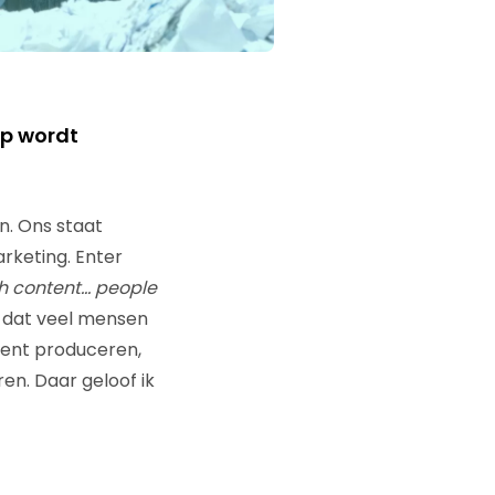
ep wordt
n. Ons staat
keting. Enter
 content… people
n dat veel mensen
tent produceren,
n. Daar geloof ik