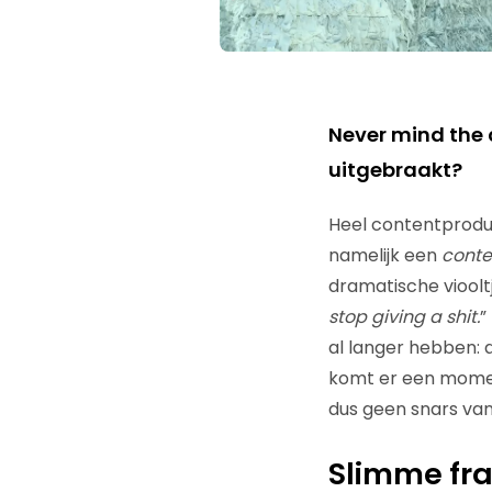
Never mind the 
uitgebraakt?
Heel contentproduc
namelijk een
conte
dramatische viooltj
stop giving a shit.
”
al langer hebben: 
komt er een moment
dus geen snars van.
Slimme fr