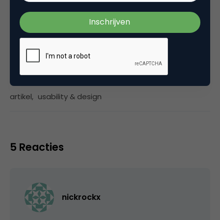
Categorie
Marketing Design
Tags
artikel
,
usability & design
5 Reacties
nickrockx