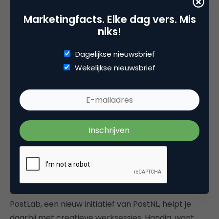
PostLab: 7 redenen waarom post
Marketingfacts. Elke dag vers. Mis
onmisbaar is in je marketingstrategie
niks!
Wist je dat je iedere dag 6.000 tot 10.000
Dagelijkse nieuwsbrief
reclameboodschappen ziet? Grote kans van niet.
Wekelijkse nieuwsbrief
We scrollen razendsnel door Instagram en zappen
zo vlot van het ene naar het andere programma,
dat we niet eens doorhebben hoeveel reclame we
zien. Wat nog wel opvalt tussen die stroom aan
boodschappen? Een klepperende brievenbus en
post die op je deurmat valt. Maar liefst 83% van de
ontvangers vindt post opvallen in deze drukke tijd.
Een goede reden dus om direct mail toe te voegen
aan je marketingmiddelen.
PostLab, een nieuw initiatief van PostNL, helpt je
daarbij met creatieve werksessies. Handig, want