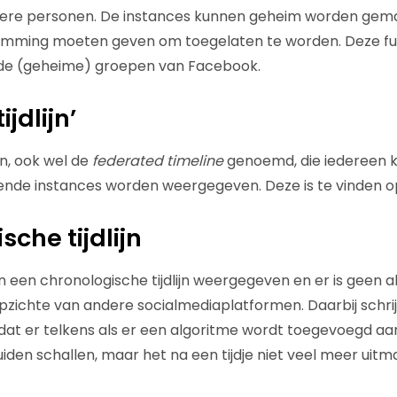
ere personen. De instances kunnen geheim worden gema
mming moeten geven om toegelaten te worden. Deze funct
 de (geheime) groepen van Facebook.
jdlijn’
ijn, ook wel de
federated timeline
genoemd, die iedereen k
lende instances worden weergegeven. Deze is te vinden 
che tijdlijn
n een chronologische tijdlijn weergegeven en er is geen a
pzichte van andere socialmediaplatformen. Daarbij schrijf
at er telkens als er een algoritme wordt toegevoegd aa
iden schallen, maar het na een tijdje niet veel meer uitm