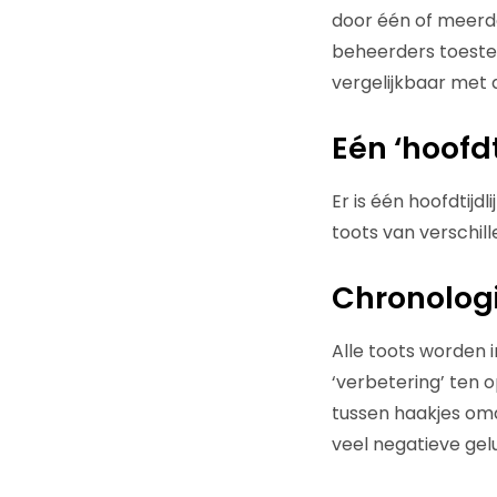
door één of meerd
beheerders toeste
vergelijkbaar met
Eén ‘hoofdti
Er is één hoofdtijdl
toots van verschil
Chronologis
Alle toots worden i
‘verbetering’ ten o
tussen haakjes omd
veel negatieve gelu