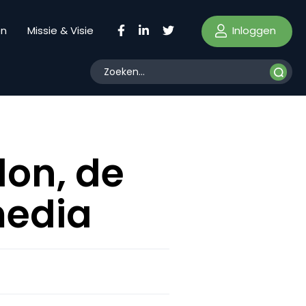
Inloggen
en
Missie & Visie
on, de
media