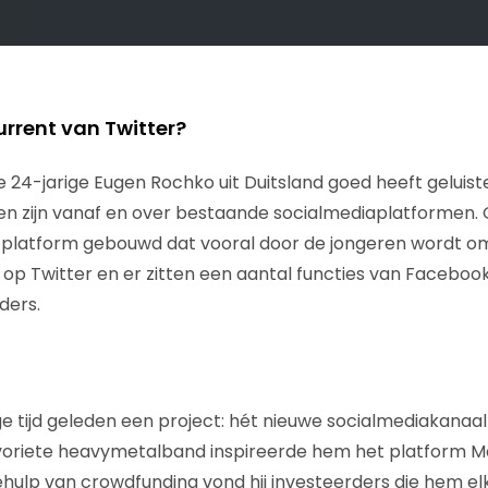
rrent van Twitter?
de 24-jarige Eugen Rochko uit Duitsland goed heeft geluist
ren zijn vanaf en over bestaande socialmediaplatformen. 
uw platform gebouwd dat vooral door de jongeren wordt 
t op Twitter en er zitten een aantal functies van Facebook
ders.
 tijd geleden een project: hét nieuwe socialmediakanaa
 favoriete heavymetalband inspireerde hem het platform 
ulp van crowdfunding vond hij investeerders die hem el