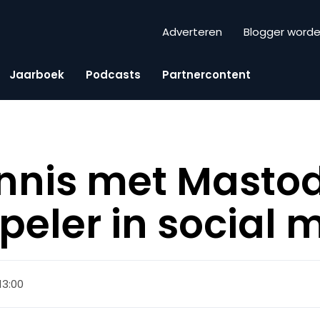
Adverteren
Blogger word
Jaarboek
Podcasts
Partnercontent
nnis met Mastod
peler in social 
 13:00