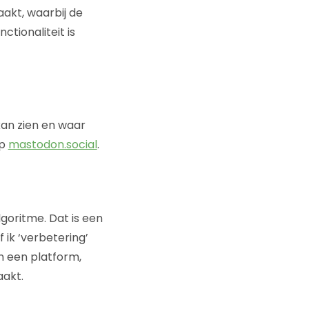
akt, waarbij de
ionaliteit is
an zien en waar
op
mastodon.social
.
lgoritme. Dat is een
 ik ‘verbetering’
n een platform,
aakt.