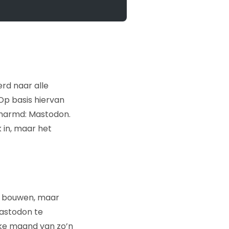
erd naar alle
Op basis hiervan
omarmd: Mastodon.
 in, maar het
l bouwen, maar
Mastodon te
ke maand van zo’n