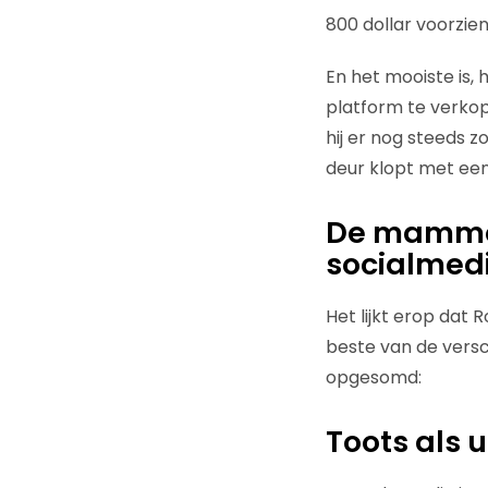
800 dollar voorzien
En het mooiste is, h
platform te verkop
hij er nog steeds 
deur klopt met een 
De mammoe
socialmed
Het lijkt erop dat
beste van de vers
opgesomd:
Toots als 