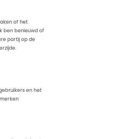
 maken of het
Ik ben benieuwd of
re partij op de
rzijde.
gebruikers en het
nmerken