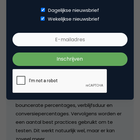
Dagelijkse nieuwsbrief
Wekelijkse nieuwsbrief
Daan Walraven
Ik heb onlangs een onderzoek gedaan naar de
werkwijzen en methoden van conversie
optimalisatie bedrijven. Ik kwam erachter dat
veel bedrijven niet kijken naar het waarom. Ze
installeren een webstatistiekenpakket voor de
klant, en vergelijken vervolgens bijvoorbeeld
bouncerate percentages, verblijfsduur en
conversiepercentages. Vervolgens worden er
een aantal best practices gebruikt om te
testen. Dit werkt natuurlijk wel, maar er kan
zoveel meer.