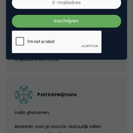
mechanische factoren kunt opvangen. Maar
als slechte mechanische factoren gepaard
gaan met slechte menselijke factoren, zal de
klantervaring nóg negatiever zijn. Ik zal dus
vooral iedereen aanraden deze tips op te
volgen.
31 juli 2014 om 15:56
PatrickHeijmans
Hallo @vloenen,
Bedankt voor je reactie. Natuurlijk willen