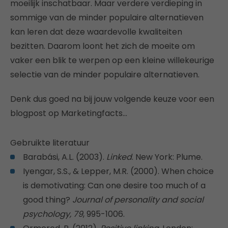
moeilijk inschatbaar. Maar verdere verdieping in
sommige van de minder populaire alternatieven
kan leren dat deze waardevolle kwaliteiten
bezitten. Daarom loont het zich de moeite om
vaker een blik te werpen op een kleine willekeurige
selectie van de minder populaire alternatieven.
Denk dus goed na bij jouw volgende keuze voor een
blogpost op Marketingfacts…
Gebruikte literatuur
Barabási, A.L. (2003).
Linked
. New York: Plume.
Iyengar, S.S., & Lepper, M.R. (2000). When choice
is demotivating: Can one desire too much of a
good thing?
Journal of personality and social
psychology, 79
, 995-1006.