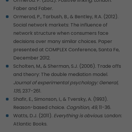
Ormerod. P. (2012).
Positive linking
. London:
Faber and Faber.
Ormerod, P., Tarbush, B., & Bentley, R.A. (2012).
Social network markets: The influence of
network structure when consumers face
decisions over many similar choices. Paper
presented at COMPLEX Conference, Santa Fe,
December 2012.
Scholten, M., & Sherman, S.J. (2006). Trade offs
and theory: The double mediation model.
Journal of experimental psychology: General,
135
, 237-261.
Shafir, E., Simonson, I., & Tversky, A. (1993).
Reason-based choice.
Cognition, 49
, 11-36.
Watts, D.J. (2011).
Everything is obvious
. London:
Atlantic Books.