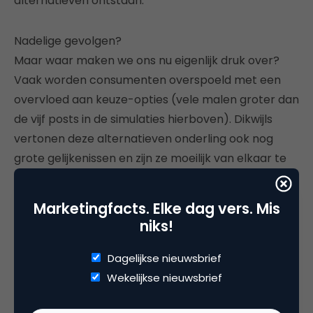
alternatieven ontstaan.
Nadelige gevolgen?
Maar waar maken we ons nu eigenlijk druk over?
Vaak worden consumenten overspoeld met een
overvloed aan keuze-opties (vele malen groter dan
de vijf posts in de simulaties hierboven). Dikwijls
vertonen deze alternatieven onderling ook nog
grote gelijkenissen en zijn ze moeilijk van elkaar te
onderscheiden. Moeten kiezen tussen zo’n grote
hoeveelheid aan alternatieven is vaak moeilijk en
Marketingfacts. Elke dag vers. Mis
kan een demotiverende uitwerking hebben
niks!
(Iyengar & Lepper, 2000). Daarbij komt nog een
ander probleem om de hoek kijken als
Dagelijkse nieuwsbrief
alternatieven veel op elkaar lijken. Veel beslissers
Wekelijkse nieuwsbrief
hebben dan namelijk moeite met het vinden van