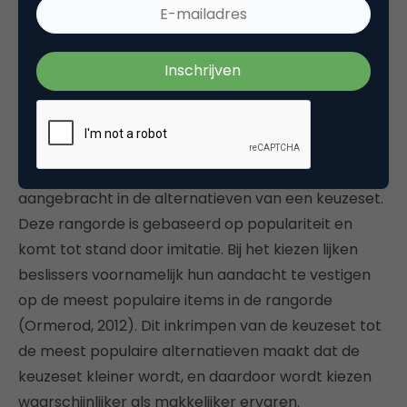
overtuigende redenen waarmee ze hun uiteindelijke
keuze kunnen onderbouwen (Scholten & Sherman,
2006). En juist op een overtuigende wijze de
uiteindelijke keuze kunnen verantwoorden lijkt
belangrijk te zijn voor beslissers (Shafir, Simonson, &
Tversky, 1993).
Door preferential attachment wordt een rangorde
aangebracht in de alternatieven van een keuzeset.
Deze rangorde is gebaseerd op populariteit en
komt tot stand door imitatie. Bij het kiezen lijken
beslissers voornamelijk hun aandacht te vestigen
op de meest populaire items in de rangorde
(Ormerod, 2012). Dit inkrimpen van de keuzeset tot
de meest populaire alternatieven maakt dat de
keuzeset kleiner wordt, en daardoor wordt kiezen
waarschijnlijker als makkelijker ervaren.