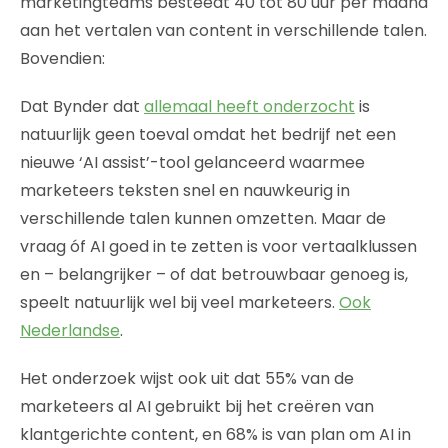
marketingteams besteedt 40 tot 80 uur per maand
aan het vertalen van content in verschillende talen.
Bovendien:
Dat Bynder dat
allemaal heeft onderzocht
is
natuurlijk geen toeval omdat het bedrijf net een
nieuwe ‘AI assist’-tool gelanceerd waarmee
marketeers teksten snel en nauwkeurig in
verschillende talen kunnen omzetten. Maar de
vraag óf AI goed in te zetten is voor vertaalklussen
en – belangrijker – of dat betrouwbaar genoeg is,
speelt natuurlijk wel bij veel marketeers.
Ook
Nederlandse
.
Het onderzoek wijst ook uit dat 55% van de
marketeers al AI gebruikt bij het creëren van
klantgerichte content, en 68% is van plan om AI in