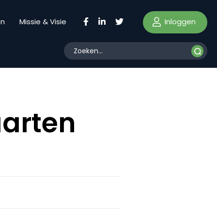
Inloggen
en
Missie & Visie
aarten