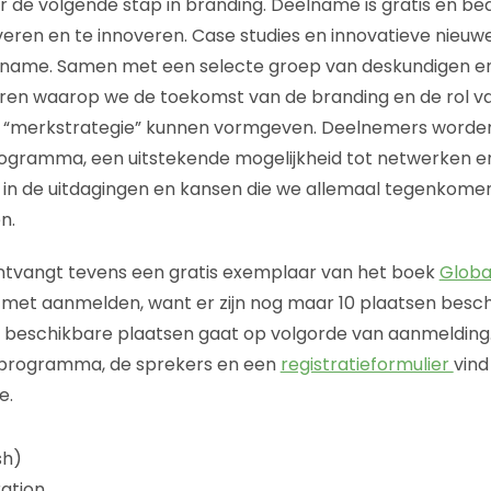
oor de volgende stap in branding. Deelname is gratis en b
iveren en te innoveren. Case studies en innovatieve nieu
eelname. Samen met een selecte groep van deskundigen 
eren waarop we de toekomst van de branding en de rol v
n “merkstrategie” kunnen vormgeven. Deelnemers worde
rogramma, een uitstekende mogelijkheid tot netwerken e
 in de uitdagingen en kansen die we allemaal tegenkomen
n.
ntvangt tevens een gratis exemplaar van het boek
Globa
 met aanmelden, want er zijn nog maar 10 plaatsen besch
 beschikbare plaatsen gaat op volgorde van aanmelding.
e programma, de sprekers en een
registratieformulier
vind
e.
sh)
ration