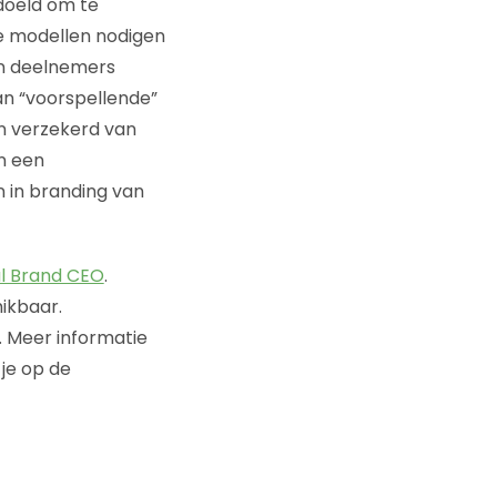
edoeld om te
we modellen nodigen
en deelnemers
an “voorspellende”
n verzekerd van
n een
 in branding van
l Brand CEO
.
ikbaar.
 Meer informatie
 je op de