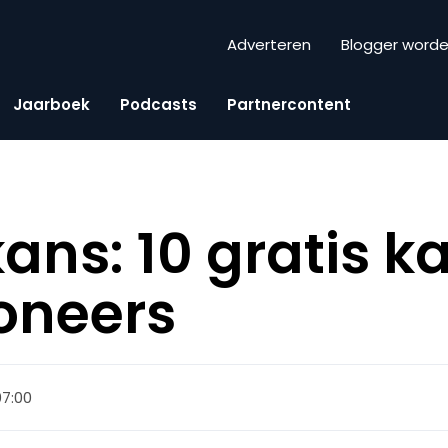
Adverteren
Blogger word
Jaarboek
Podcasts
Partnercontent
ans: 10 gratis k
oneers
 07:00