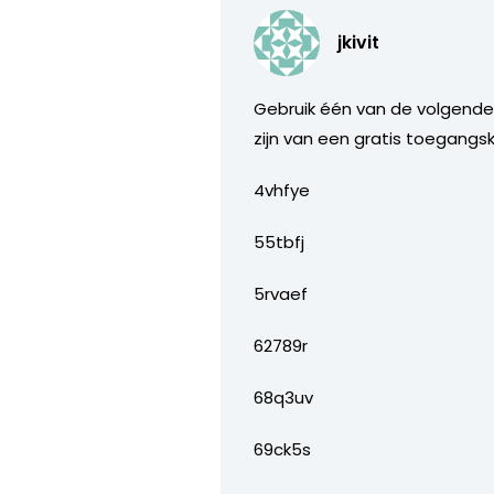
jkivit
Gebruik één van de volgende 
zijn van een gratis toegangsk
4vhfye
55tbfj
5rvaef
62789r
68q3uv
69ck5s