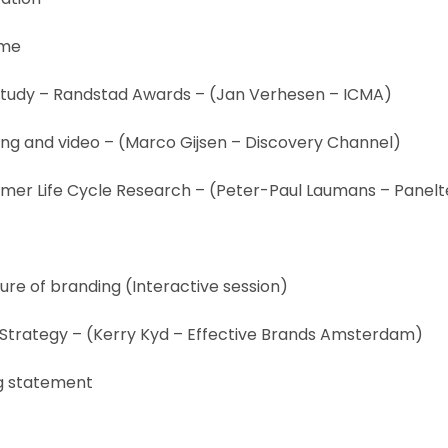
ome
 study – Randstad Awards – (Jan Verhesen – ICMA)
ding and video – (Marco Gijsen – Discovery Channel)
umer Life Cycle Research – (Peter-Paul Laumans – Panel
uture of branding (Interactive session)
d Strategy – (Kerry Kyd – Effective Brands Amsterdam)
ng statement