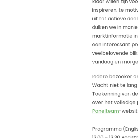
klaar willen zijn v
inspireren, te mot
uit tot actieve d
duiken we in mani
marktinformatie i
een interessant p
veelbelovende blik
vandaag en morge
Iedere bezoeker o
Wacht niet te lang
Toekenning van de
over het volledig
Panelteam
-websit
Programma (Engli
13.00 – 13.30 Regist