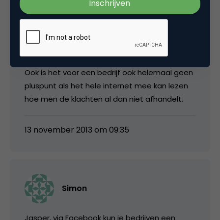
openbaar forum of via social media moeten
delen. Alsof mensen op de Dam moeten gaan
staan om een probleem met een bedrijf
opgelost te krijgen.
Ook is het voor een bedrijf ook helemaal geen
pluspunt als het hele internet mee kan lezen
hoe men de klachten al dan niet afhandelt.
13 november 2013 om 09:35
Simon
Jasper, via Facebook kun je bedrijven een