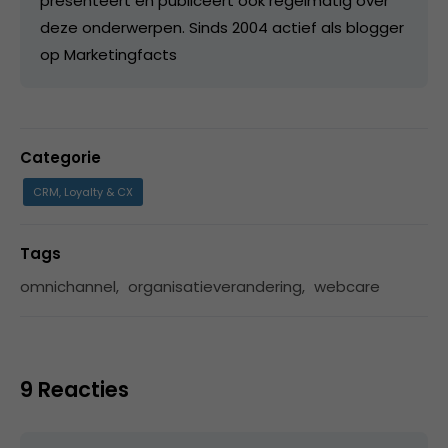
presenteert en publiceert ook regelmatig over
deze onderwerpen. Sinds 2004 actief als blogger
op Marketingfacts
Categorie
CRM, Loyalty & CX
Tags
omnichannel
,
organisatieverandering
,
webcare
9 Reacties