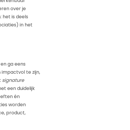
h herkenbaar
eren over je
 het is deels
ciaties) in het
 en ga eens
mpactvol te zijn,
k
signature
t een duidelijk
eften én
ties worden
ce, product,