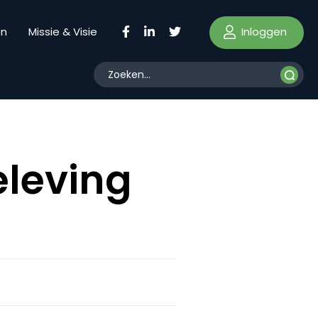
Inloggen
en
Missie & Visie
eleving