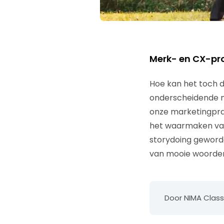
Merk- en CX-pr
Hoe kan het toch d
onderscheidende m
onze marketingprak
het waarmaken van j
storydoing geword
van mooie woorden. 
Door NIMA Cla