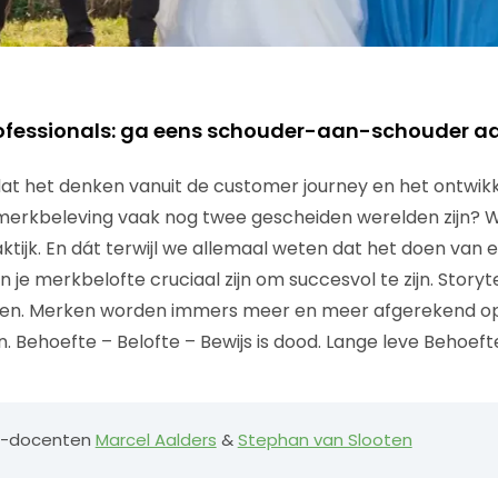
ofessionals: ga eens schouder-aan-schouder aa
at het denken vanuit de customer journey en het ontwik
erkbeleving vaak nog twee gescheiden werelden zijn? We
tijk. En dát terwijl we allemaal weten dat het doen van
e merkbelofte cruciaal zijn om succesvol te zijn. Storytel
en. Merken worden immers meer en meer afgerekend op 
Behoefte – Belofte – Bewijs is dood. Lange leve Behoefte 
ss-docenten
Marcel Aalders
&
Stephan van Slooten