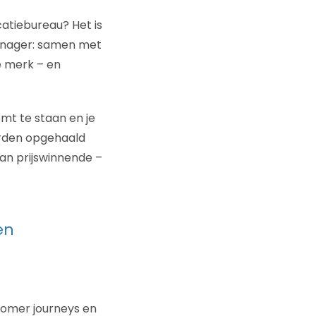
atiebureau? Het is
anager: samen met
e merk – en
omt te staan en je
orden opgehaald
an prijswinnende –
en
tomer journeys en