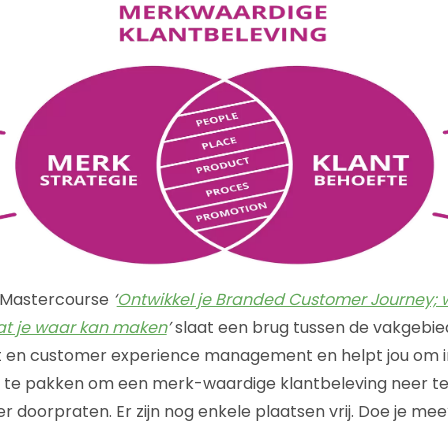
 Mastercourse
‘
Ontwikkel je Branded Customer Journey;
wat je waar kan maken
’
slaat een brug tussen de vakgebi
 customer experience management en helpt jou om in 
l te pakken om een merk-waardige klantbeleving neer te
er doorpraten. Er zijn nog enkele plaatsen vrij. Doe je me