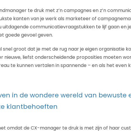
randmanager te druk met z’n campagnes en z’n communic
eukste kanten van je werk als marketeer of campagnem
 uitdagende communicatievraagstukken te lijf gaan en j
et goede gevoel geven.
l snel groot dat je met de rug naar je eigen organisatie k
 er nieuwe, liefst onderscheidende proposities moeten w
eau te kunnen vertalen in spannende – en als het even k
ven in de wondere wereld van bewuste 
e klantbehoeften
het omdat de CX-manager te druk is met zijn of haar cus