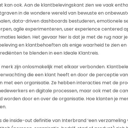
 kan ook. Aan de klantbelevingskant zien we vaak entho
atgraven in de wondere wereld van bewuste en onbewust
alen, data-driven dashboards bestuderen, emotionele se
rpen, agile experimenteren, user experience centered a
rmaties leiden. Het gevaar hier is dat je met de rug naar 
beleving en klantbehoeften als enige waarheid te zien e
diënten te blenden in een Ideale Klantreis.
e merk zijn onlosmakelijk met elkaar verbonden. Klantbel
rwachting die een klant heeft en door de perceptie van
n met een organisatie. Ze hebben interacties met de pr
medewerkers en digitale processen, maar ook met de c
ld worden door en over de organisatie. Hoe klanten je m
en.
 de inside-out definitie van Interbrand ‘een verzameling 