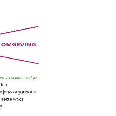
 waarmaken wat je
eden
jouw organisatie
 zette waar
e?