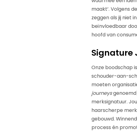
waarmee een identi
maakt’. Volgens de 
zeggen als jij niet
beïnvloedbaar door 
hoofd van consumen
Signature
Onze boodschap is:
schouder-aan-schou
moeten organisati
journeys
genoemd). 
merksignatuur. Jo
haarscherpe merku
gebouwd. Winnende j
process én promoti