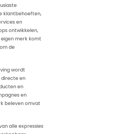
usiaste
e klantbehoeften,
rvices en
pps ontwikkelen,
je eigen merk komt
n om de
eving wordt
 directe en
oducten en
ampagnes en
erk beleven omvat
van alle expressies