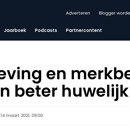
Adverteren
Blogger word
Jaarboek
Podcasts
Partnercontent
eving en merkb
n beter huwelijk
14 maart 2021, 09:00