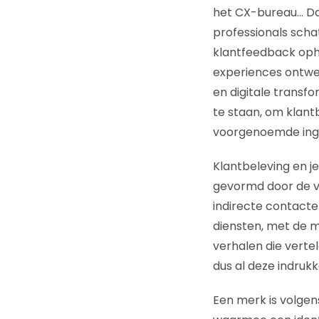
het CX-bureau… Dat
professionals sch
klantfeedback oph
experiences ontwe
en digitale transfo
te staan, om klant
voorgenoemde ingre
Klantbeleving en j
gevormd door de ve
indirecte contacte
diensten, met de 
verhalen die verte
dus al deze indrukk
Een merk is volgens