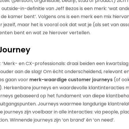
teit (persoon, organisatie, bedrijf, stad of product) zic
outside-in-definitie van Jeff Bezos is een merk: ‘wat and
 in de kamer bent’. Volgens ons is een merk een mix hiervan:
jezelf, maar het is vooral ook dat wat je (als set van asso
ten bent en wat ze hierover vertellen.
 Journey
 ‘Merk- en CX-professionals: draai beiden een kwartslag
der aan de slag! Om écht onderscheidend, relevant en i
es gaan voor
merk-waardige customer journeys
(of oo
Herkenbare journeys en waardevolle klantinteracties me
urneys gebaseerd op het fundament van diepe klantbeho
itgangspunten. Journeys waarmee langdurige klantrela
ourneys zijn voelbaar in alle interacties: via people, pla
on. Winnende journeys zijn ‘on brand’ én ‘on need’.