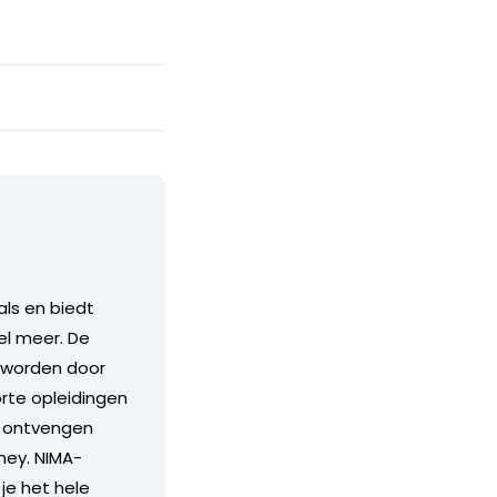
als en biedt
el meer. De
l worden door
rte opleidingen
rs ontvengen
ney. NIMA-
je het hele