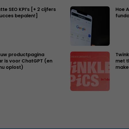
te SEO KPI’s [+ 2 cijfers
Hoe A
succes bepalen!]
funda
uw productpagina
Twink
r is voor ChatGPT (en
met t
nu oplost)
make