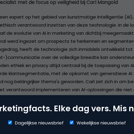
ecialist met de focus op veiligheid bij Carl Mangold
 een expert op het gebied van kunstmatige intelligentie (AI)
 ethisch verantwoord inzetten van deze technologie. In de lo
Carl de evolutie van AI in marketing van dichtbij meegemaakt
oral werd ingezet om prospects te herkennen en segmenter
opgedrag, heeft de technologie zich inmiddels ontwikkeld tot
nt-)communicatie over de volledige breedte kan ondersteun
en ethiek en privacy altijd centraal bij de toepassing van A
e klantsegmentatie, met de opkomst van generatieve AI zij
 nog belángrijker thema's geworden. Carl zet zich in om bed
het verantwoord implementeren van AI-oplossingen die niet 
klanttevredenheid verhogen, maar ook voldoen aan de hoogs
aarden. Met zijn diepgaande kennis van AI en zijn toewijding 
ketingfacts. Elke dag vers. Mis n
t Carl organisaties de balans te vinden tussen innovatie en
kheid. Zijn werk draagt bij aan het creëren van betrouwbare
Dagelijkse nieuwsbrief
Wekelijkse nieuwsbrief
fsdoelen als de belangen van klanten dienen.