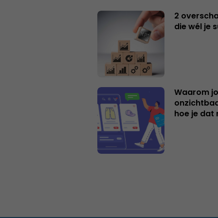
2 overschat
die wél je 
Waarom jo
onzichtbaa
hoe je dat 