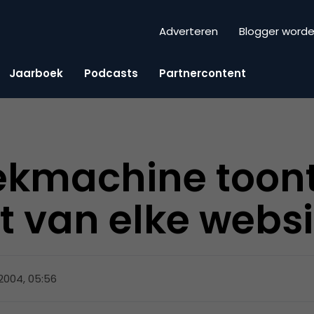
Adverteren
Blogger word
Jaarboek
Podcasts
Partnercontent
ekmachine toont
 van elke websi
 2004, 05:56