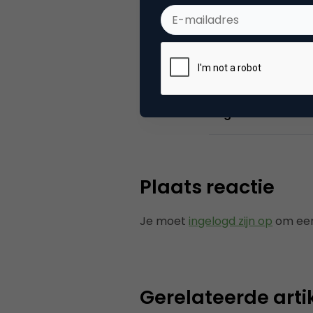
Categorie
Se
Tags
zoe
Plaats reactie
Je moet
ingelogd zijn op
om een
Gerelateerde arti