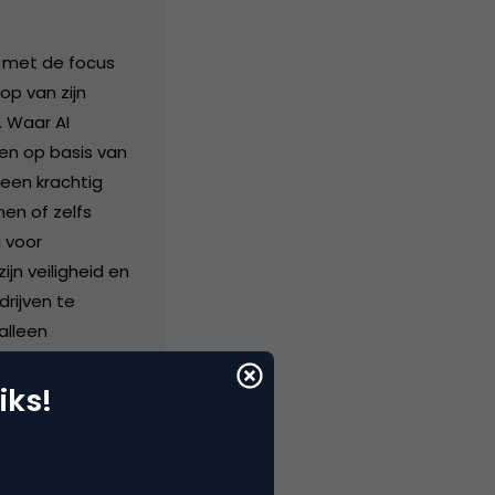
, met de focus
op van zijn
. Waar AI
en op basis van
 een krachtig
en of zelfs
I voor
n veiligheid en
rijven te
alleen
te ethische en
aan veilige
iks!
 AI-systemen die