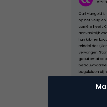
AI-sp
Carl Mangold is
op het veilig en
carrière heeft 
aanvankelijk vo
hun klik- en ko
middel dat (kla
vervangen. Stond
geautomatiseerd
betrouwbaarheid
begeleiden bij 
efficiëntie en 
veiligheidsstand
Mar
praktijken, help
verantwoordelij
zowel de bedrij