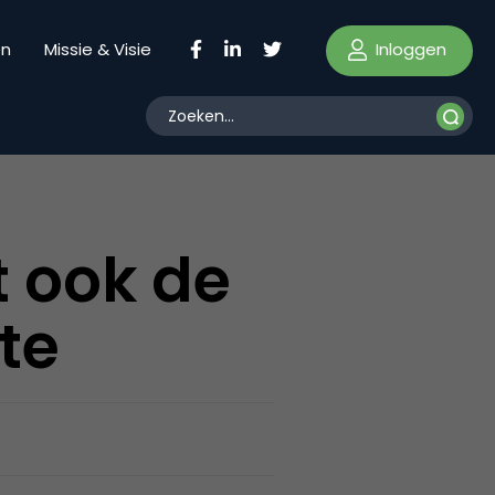
Inloggen
en
Missie & Visie
 ook de
te