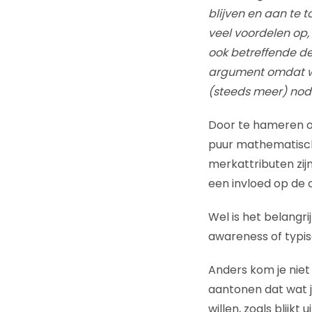
blijven en aan te 
veel voordelen op
ook betreffende de
argument omdat we
(steeds meer) nod
Door te hameren op
puur mathematische
merkattributen zij
een invloed op de 
Wel is het belangri
awareness of typis
Anders kom je niet
aantonen dat wat j
willen, zoals blijk