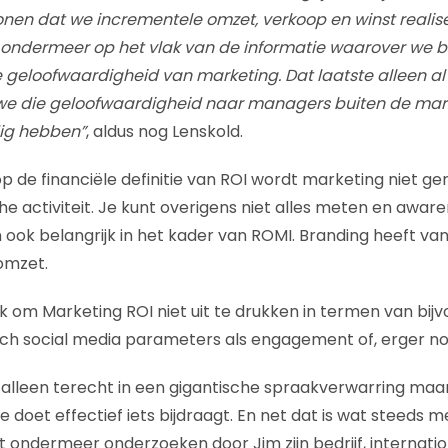
tonen dat we incrementele omzet, verkoop en winst realise
, ondermeer op het vlak van de informatie waarover we 
 geloofwaardigheid van marketing. Dat laatste alleen al 
 die geloofwaardigheid naar managers buiten de mark
ig hebben”
, aldus nog Lenskold.
 de financiële definitie van ROI wordt marketing niet g
 activiteit. Je kunt overigens niet alles meten en awar
n ook belangrijk in het kader van ROMI. Branding heeft v
omzet.
jk om Marketing ROI niet uit te drukken in termen van bij
ch social media parameters als engagement of, erger nog
 alleen terecht in een gigantische spraakverwarring maar
e doet effectief iets bijdraagt. En net dat is wat steeds
t uit ondermeer onderzoeken door Jim zijn bedrijf, internat