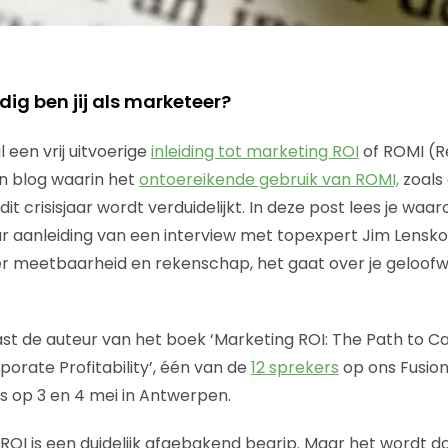
ig ben jij als marketeer?
l een vrij uitvoerige
inleiding tot marketing ROI
of ROMI (R
n blog waarin het
ontoereikende gebruik van ROMI,
zoals 
n dit crisisjaar wordt verduidelijkt. In deze post lees je w
aar aanleiding van een interview met topexpert Jim Lensko
er meetbaarheid en rekenschap, het gaat over je geloofw
aast de auteur van het boek ‘Marketing ROI: The Path to 
orate Profitability’, één van de
12 sprekers
op ons Fusio
 op 3 en 4 mei in Antwerpen.
ROI is een duidelijk afgebakend begrip. Maar het wordt d