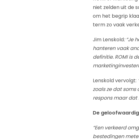
niet zelden uit de 
om het begrip klaa
term zo vaak verk
Jim Lenskold
: “Je 
hanteren vaak ande
definitie. ROMI is
marketinginvesteri
Lenskold vervolgt:
zoals ze dat soms 
respons maar dat i
De geloofwaardig
“Een verkeerd omg
bestedingen meten e