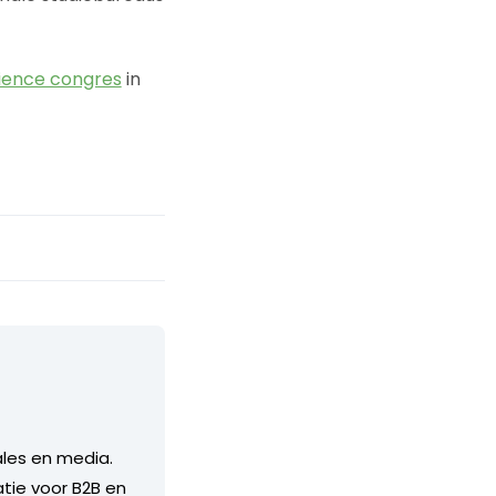
rience congres
in
ales en media.
atie voor B2B en