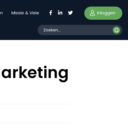
Inloggen
en
Missie & Visie
arketing