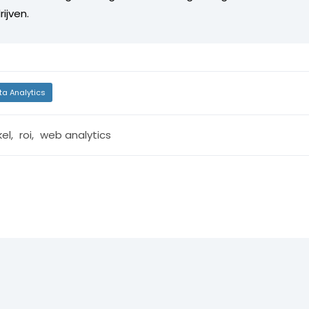
ijven.
ta Analytics
kel
,
roi
,
web analytics