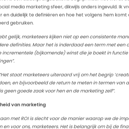
social media marketing sfeer, dikwijls anders ingevuld. Ik 
r en duidelijk te definiëren en hoe het volgens hem kom
eerd gebruiken.
hebt gelijk, marketeers kijken niet op een consistente man
re definities. Maar het is inderdaad een term met een du
 de incrementele (bijkomende) winst die je boekt in funct
ngen”.
“Het staat marketeers uiteraard vrij om het begrip ‘creatief
doen, en bijvoorbeeld de return te meten in termen van 
s geen goede zaak voor hen en de marketing zelf”.
heid van marketing
aan met ROI is slecht voor de manier waarop we de imp
n voor ons, marketeers. Het is belangrijk om bij de finan