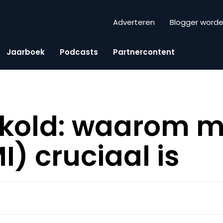
Adverteren
Blogger word
Jaarboek
Podcasts
Partnercontent
skold: waarom m
I) cruciaal is