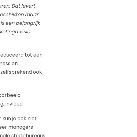
ren. Dat levert
beschikken maar
is een belangrijk
etingdivisie
ereduceerd tot een
eness en
anzelfsprekend ook
voorbeeld
, invloed.
 kun je ook niet
 meer managers
ionale studiebureaus