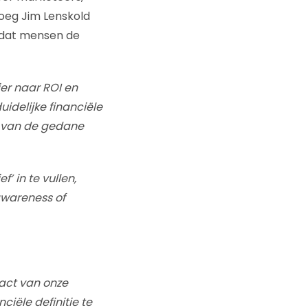
vroeg Jim Lenskold
t dat mensen de
ier naar ROI en
idelijke financiële
ie van de gedane
’ in te vullen,
awareness of
act van onze
ciële definitie te