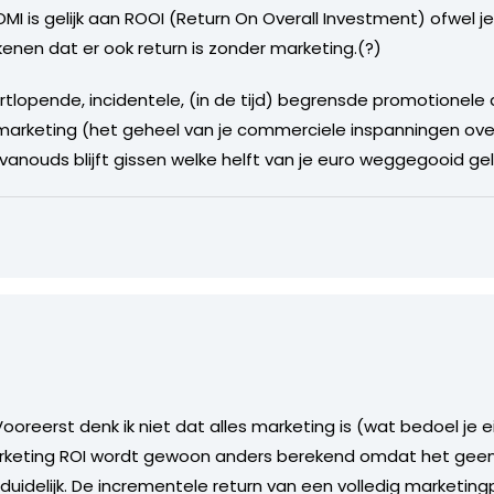
OMI is gelijk aan ROOI (Return On Overall Investment) ofwel 
kenen dat er ook return is zonder marketing.(?)
tlopende, incidentele, (in de tijd) begrensde promotionele a
marketing (het geheel van je commerciele inspanningen over
vanouds blijft gissen welke helft van je euro weggegooid ge
oreerst denk ik niet dat alles marketing is (wat bedoel je ei
arketing ROI wordt gewoon anders berekend omdat het geen 
is duidelijk. De incrementele return van een volledig market