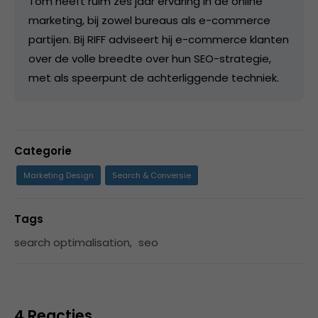
Tom heeft ruim zes jaar ervaring in de online
marketing, bij zowel bureaus als e-commerce
partijen. Bij RIFF adviseert hij e-commerce klanten
over de volle breedte over hun SEO-strategie,
met als speerpunt de achterliggende techniek.
Categorie
Marketing Design
Search & Conversie
Tags
search optimalisation
,
seo
4 Reacties