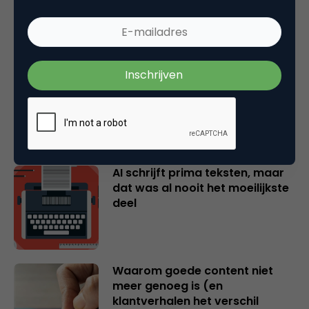
Je huurt een creator in voor het
instinct. Laat het dan ook
werken.
AI schrijft prima teksten, maar
dat was al nooit het moeilijkste
deel
Waarom goede content niet
meer genoeg is (en
klantverhalen het verschil