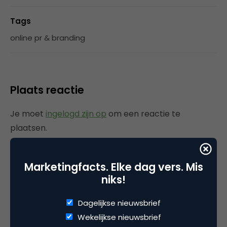
Tags
online pr & branding
Plaats reactie
Je moet
ingelogd zijn op
om een reactie te
plaatsen.
Marketingfacts. Elke dag vers. Mis
niks!
Gerelateerde artikelen
Dagelijkse nieuwsbrief
AI: Zorgen we voor vooruitgang
Wekelijkse nieuwsbrief
of voor verschraling?