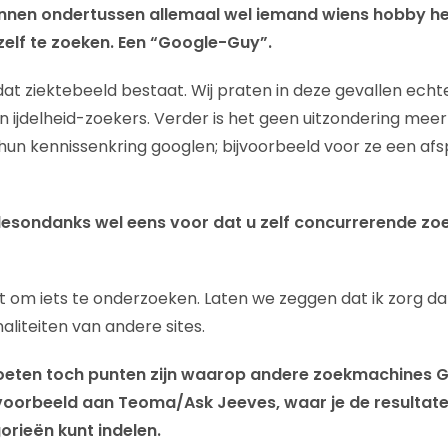
nnen ondertussen allemaal wel iemand wiens hobby he
zelf te zoeken. Een “Google-Guy”.
dat ziektebeeld bestaat. Wij praten in deze gevallen echt
n ijdelheid-zoekers. Verder is het geen uitzondering me
un kennissenkring googlen; bijvoorbeeld voor ze een af
desondanks wel eens voor dat u zelf concurrerende z
t om iets te onderzoeken. Laten we zeggen dat ik zorg da
naliteiten van andere sites.
oeten toch punten zijn waarop andere zoekmachines G
ijvoorbeeld aan Teoma/Ask Jeeves, waar je de resultat
orieën kunt indelen.