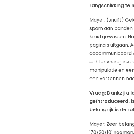
rangschikking te 
Mayer: (snuift) Ge
spam aan banden t
kruid gewassen. Na
pagina’s uitgaan. A
gecommuniceerd wo
echter weinig invl
manipulatie en een 
een verzonnen naa
Vraag: Dankzij all
geïntroduceerd, i
belangrijk is de ro
Mayer: Zeer belang
'70/20/10' noemen.