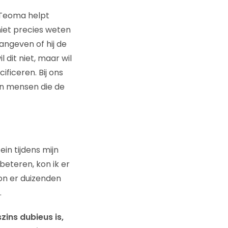
. Teoma helpt
niet precies weten
angeven of hij de
 dit niet, maar wil
ficeren. Bij ons
en mensen die de
ein tijdens mijn
eteren, kon ik er
on er duizenden
.
zins dubieus is,