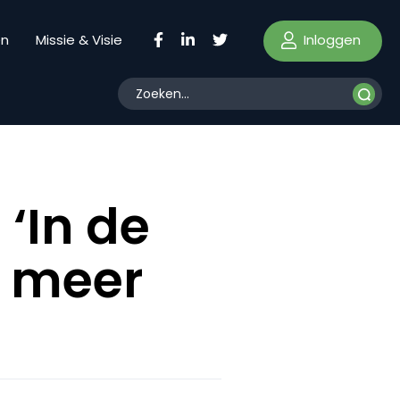
Inloggen
en
Missie & Visie
 ‘In de
g meer