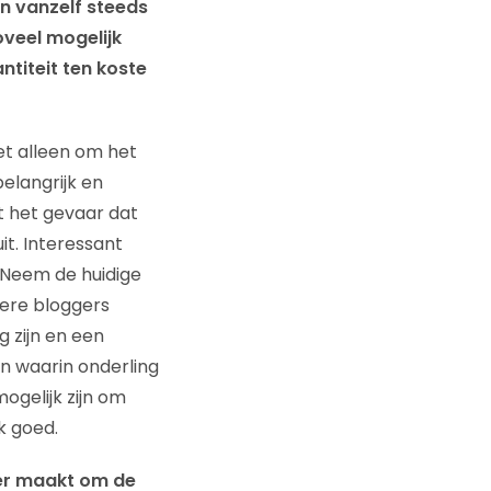
en vanzelf steeds
oveel mogelijk
ntiteit ten koste
et alleen om het
belangrijk en
t het gevaar dat
t. Interessant
 Neem de huidige
dere bloggers
 zijn en een
en waarin onderling
ogelijk zijn om
k goed.
ker maakt om de