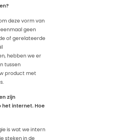
ren?
in om deze vorm van
u eenmaal geen
fde of gerelateerde
il
en, hebben we er
en tussen
euw product met
s.
en zijn
 het internet. Hoe
ie is wat we intern
e steken in de