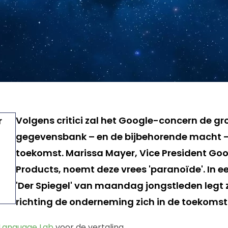
Volgens critici zal het Google-concern de gr
gegevensbank – en de bijbehorende macht –
toekomst. Marissa Mayer, Vice President Go
Products, noemt deze vrees 'paranoïde'. In e
'Der Spiegel' van maandag jongstleden legt z
richting de onderneming zich in de toekomst 
Language Lab
voor de vertaling.