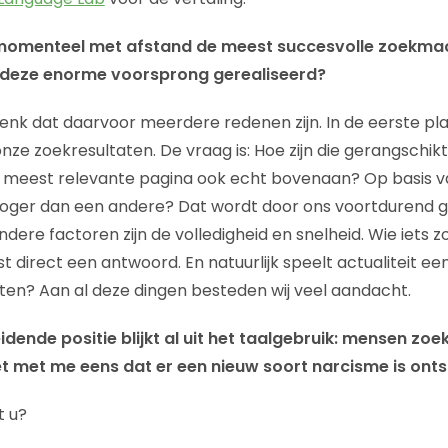
momenteel met afstand de meest succesvolle zoekmach
 deze enorme voorsprong gerealiseerd?
denk dat daarvoor meerdere redenen zijn. In de eerste pla
nze zoekresultaten. De vraag is: Hoe zijn die gerangschik
 meest relevante pagina ook echt bovenaan? Op basis va
hoger dan een andere? Dat wordt door ons voortdurend g
dere factoren zijn de volledigheid en snelheid. Wie iets z
fst direct een antwoord. En natuurlijk speelt actualiteit ee
taten? Aan al deze dingen besteden wij veel aandacht.
idende positie blijkt al uit het taalgebruik: mensen zo
et met me eens dat er een nieuw soort narcisme is ont
t u?