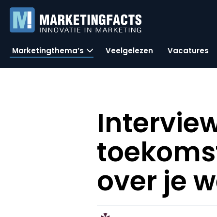
Marketingthema’s
Veelgelezen
Vacatures
Intervie
toekomst
over je 