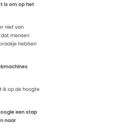
t is om op het
er niet van
er dat mensen
spraakje hebben
oekmachines
t ik op de hoogte
oogle een stap
en naar