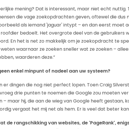
eerlijke mening? Dat is interessant, maar niet echt nuttig
n mensen die vage zoekopdrachten geven, oftewel die dus 
oorbeeld als iemand 'jaguar' intypt – en dan eerst moet a
oofdier bedoelt. Het overgrote deel van de gebruikers wil
d. En het is net zo makkelijk om je zoekopdracht te speci
 weten waarnaar ze zoeken sneller wat ze zoeken – alle
ebben, waarderen deze.”
 geen enkel minpunt of nadeel aan uw systeem?
jn er dingen die nog niet perfect lopen. Toen Craig Silverst
k vroeg drie punten te noemen die Google zou moeten verb
 maar hij, die aan de wieg van Google heeft gestaan, k
ig vergaat het mij net als hem. Er is veel dat beter kan
dat de rangschikking van websites, de 'PageRank', enigs