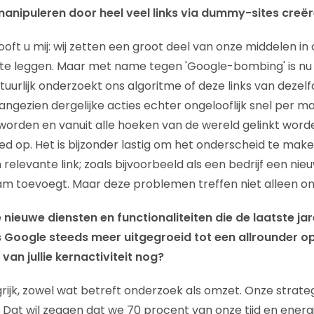
manipuleren door heel veel links via dummy-sites creë
looft u mij: wij zetten een groot deel van onze middelen 
e leggen. Maar met name tegen 'Google-bombing' is n
tuurlijk onderzoekt ons algoritme of deze links van dezel
angezien dergelijke acties echter ongelooflijk snel per ma
rden en vanuit alle hoeken van de wereld gelinkt word
oed op. Het is bijzonder lastig om het onderscheid te mak
relevante link; zoals bijvoorbeeld als een bedrijf een ni
m toevoegt. Maar deze problemen treffen niet alleen on
e nieuwe diensten en functionaliteiten die de laatste jar
s Google steeds meer uitgegroeid tot een allrounder op
l van jullie kernactiviteit nog?
rijk, zowel wat betreft onderzoek als omzet. Onze strateg
 Dat wil zeggen dat we 70 procent van onze tijd en energi