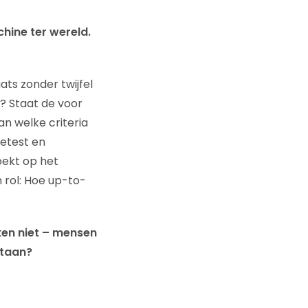
ine ter wereld.
ats zonder twijfel
t? Staat de voor
n welke criteria
etest en
oekt op het
n rol: Hoe up-to-
eken niet – mensen
staan?