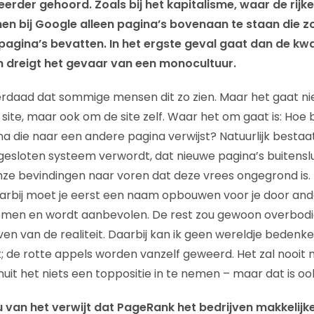
eerder gehoord. Zoals bij het kapitalisme, waar de rijk
men bij Google alleen pagina’s bovenaan te staan die z
pagina’s bevatten. In het ergste geval gaat dan de kwa
en dreigt het gevaar van een monocultuur.
erdaad dat sommige mensen dit zo zien. Maar het gaat ni
 site, maar ook om de site zelf. Waar het om gaat is: Hoe 
na die naar een andere pagina verwijst? Natuurlijk bestaa
esloten systeem verwordt, dat nieuwe pagina’s buitenslui
ze bevindingen naar voren dat deze vrees ongegrond is.
aarbij moet je eerst een naam opbouwen voor je door an
omen en wordt aanbevolen. De rest zou gewoon overbodig
en van de realiteit. Daarbij kan ik geen wereldje bedenk
; de rotte appels worden vanzelf geweerd. Het zal nooit m
uit het niets een toppositie in te nemen – maar dat is oo
u van het verwijt dat PageRank het bedrijven makkelij