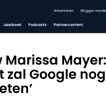
Adverteren
Blogger word
Jaarboek
Podcasts
Partnercontent
w Marissa Mayer:
 zal Google no
weten’