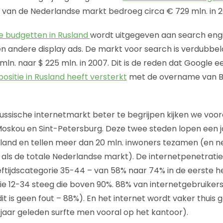
van de Nederlandse markt bedroeg circa € 729 mln. in 2
ne budgetten in Rusland
wordt uitgegeven aan search engi
 andere display ads. De markt voor search is verdubbel
0 mln. naar $ 225 mln. in 2007. Dit is de reden dat Google
ositie in Rusland heeft versterkt
met de overname van B
ssische internetmarkt beter te begrijpen kijken we voora
Moskou en Sint-Petersburg. Deze twee steden lopen een j
 land en tellen meer dan 20 mln. inwoners tezamen (en ne
 als de totale Nederlandse markt). De internetpenetratie
eftijdscategorie 35-44 – van 58% naar 74% in de eerste he
rie 12-34 steeg die boven 90%. 88% van internetgebruiker
it is geen fout – 88%). En het internet wordt vaker thuis 
jaar geleden surfte men vooral op het kantoor).