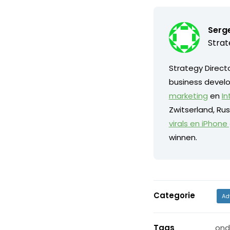
Serg
Strat
Strategy Direct
business develo
marketing
en
In
Zwitserland, Ru
virals en iPhon
winnen.
Categorie
Ad
Tags
ond