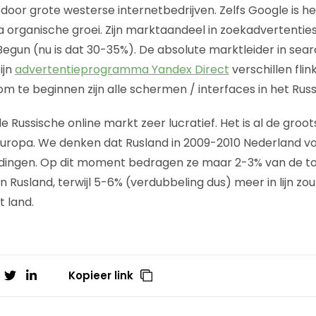
t door grote westerse internetbedrijven. Zelfs Google is h
a organische groei. Zijn marktaandeel in zoekadvertentie
gun (nu is dat 30-35%). De absolute marktleider in search
ijn
advertentieprogramma Yandex Direct
verschillen fli
 te beginnen zijn alle schermen / interfaces in het Russi
t de Russische online markt zeer lucratief. Het is al de groo
uropa. We denken dat Rusland in 2009-2010 Nederland voor
dingen. Op dit moment bedragen ze maar 2-3% van de to
 Rusland, terwijl 5-6% (verdubbeling dus) meer in lijn zou
t land.
Kopieer link