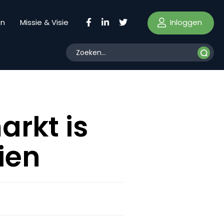
Inloggen
en
Missie & Visie
arkt is
ien