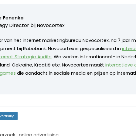
e Fenenko
egy Director bij
Novocortex
or van het internet marketingbureau Novocortex, na 7 jaar m
pment bij Rabobank. Novocortex is gespecialiseerd in
intera
ternet Strategie Audits
. We werken internationaal - in Neder
sland, Oekraïne, Kroatië etc. Novocortex maakt
interactieve
e games
die aandacht in sociale media en prijzen op internati
vertising
erzoek
,
online advertising