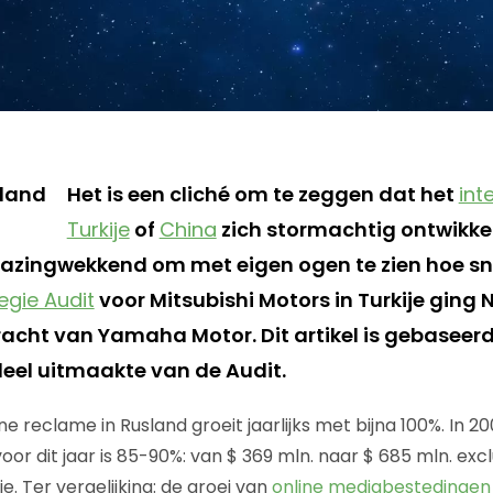
Het is een cliché om te zeggen dat het
int
Turkije
of
China
zich stormachtig ontwikkel
azingwekkend om met eigen ogen te zien hoe sn
egie Audit
voor Mitsubishi Motors in Turkije ging
racht van Yamaha Motor. Dit artikel is gebaseer
eel uitmaakte van de Audit.
e reclame in Rusland groeit jaarlijks met bijna 100%. In 2
or dit jaar is 85-90%: van $ 369 mln. naar $ 685 mln. exc
e. Ter vergelijking: de groei van
online mediabestedingen