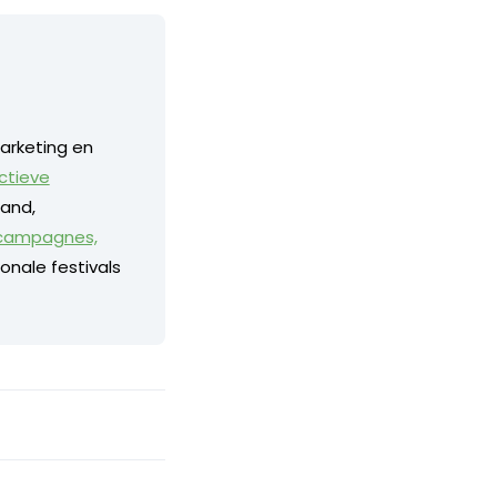
arketing en
ctieve
land,
 campagnes,
onale festivals