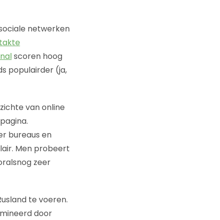
 sociale netwerken
takte
nal
scoren hoog
s populairder (ja,
zichte van online
pagina.
er bureaus en
lair. Men probeert
oralsnog zeer
usland te voeren.
omineerd door