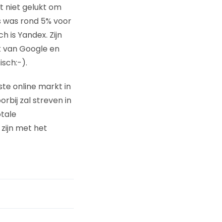
et niet gelukt om
s was rond 5% voor
 is Yandex. Zijn
nk van Google en
sch:-).
tste online markt in
bij zal streven in
tale
 zijn met het