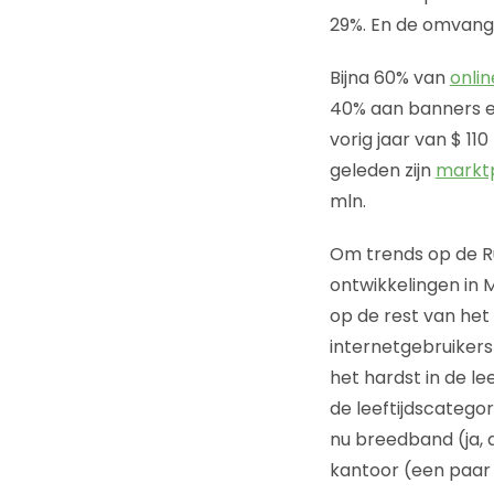
29%. En de omvang 
Bijna 60% van
onli
40% aan banners en
vorig jaar van $ 11
geleden zijn
marktp
mln.
Om trends op de Ru
ontwikkelingen in 
op de rest van het
internetgebruikers
het hardst in de le
de leeftijdscatego
nu breedband (ja, d
kantoor (een paar 