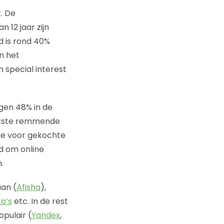
. De
 12 jaar zijn
d is rond 40%
n het
 special interest
gen 48% in de
ootste remmende
ine voor gekochte
nd om online
.
aan (
Afisha
),
o’s
etc. In de rest
opulair (
Yandex
,