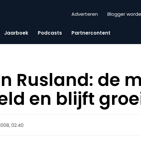
Adverteren
Blogger word
Jaarboek
Podcasts
Partnercontent
in Rusland: de m
ld en blijft groe
 2008, 02:40