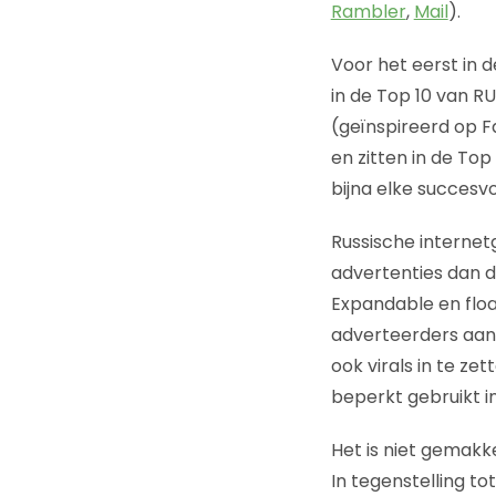
Rambler
,
Mail
).
Voor het eerst in 
in de Top 10 van R
(geïnspireerd op 
en zitten in de Top
bijna elke succesvo
Russische internet
advertenties dan d
Expandable en floa
adverteerders aan
ook virals in te z
beperkt gebruikt in
Het is niet gemakk
In tegenstelling to