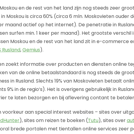
Moskou en de rest van het land zijn nog steeds zeer groot
in Moskou is circa 60% (circa 6 mln. Moskovieten ouder dan
er maand actief op het internet). De penetratie in Ruslan
en surfen min. 1 keer per maand). Het grootste verschil i
ssen Moskou en de rest van het land zit in e-commerce en
 Rusland
,
Gemius
).
n zoekt informatie over producten en diensten online te
eken van de online betaalstandaard is nog steeds de gr
ness in Rusland. Slechts 19% van Moskovieten betaalt onl
s 9% in de regio’s). Het is overigens gebruikelijk in Rusla
er te laten bezorgen en bij aflevering contant te betalen
voorkeur aan special interest websites – sites over uitg
dHunter
), sites om reizen te boeken (
Tutu
), sites over
aut
ooral brede portalen met tientallen online services zeer p