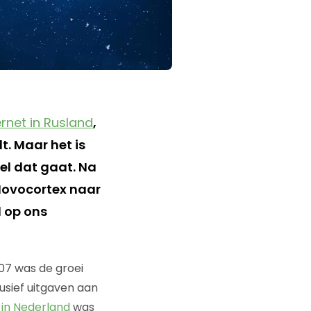
ernet in Rusland
,
t. Maar het is
el dat gaat. Na
 Novocortex naar
d op ons
007 was de groei
lusief uitgaven aan
 in Nederland
was