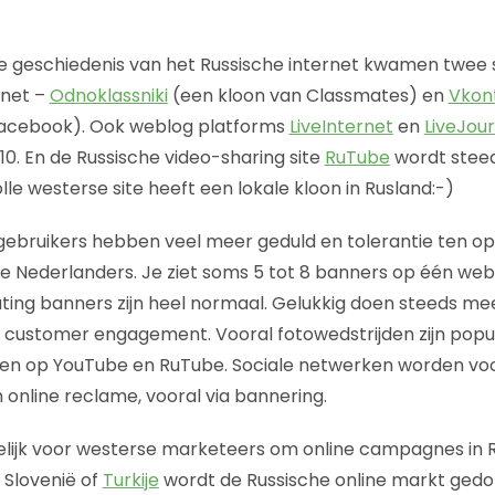
de geschiedenis van het Russische internet kwamen twee
Unet –
Odnoklassniki
(een kloon van Classmates) en
Vkon
Facebook). Ook weblog platforms
LiveInternet
en
LiveJour
 10. En de Russische video-sharing site
RuTube
wordt steed
lle westerse site heeft een lokale kloon in Rusland:-)
gebruikers hebben veel meer geduld en tolerantie ten op
e Nederlanders. Je ziet soms 5 tot 8 banners op één web
ting banners zijn heel normaal. Gelukkig doen steeds me
 customer engagement. Vooral fotowedstrijden zijn popu
etten op YouTube en RuTube. Sociale netwerken worden vo
 online reclame, vooral via bannering.
elijk voor westerse marketeers om online campagnes in R
t Slovenië of
Turkije
wordt de Russische online markt ged