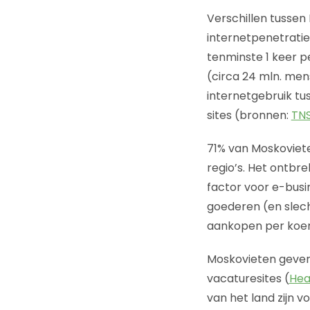
Verschillen tussen 
internetpenetratie 
tenminste 1 keer p
(circa 24 mln. mens
internetgebruik tu
sites (bronnen:
TNS
71% van Moskoviete
regio’s. Het ontbr
factor voor e-busi
goederen (en slecht
aankopen per koeri
Moskovieten geven 
vacaturesites (
Hea
van het land zijn v