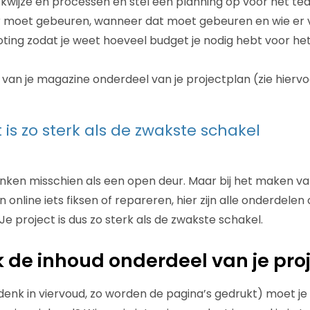
rkwijze en processen en stel een planning op voor het te
 moet gebeuren, wanneer dat moet gebeuren en wie er ve
ing zodat je weet hoeveel budget je nodig hebt voor he
van je magazine onderdeel van je projectplan (zie hiervoo
 is zo sterk als de zwakste schakel
inken misschien als een open deur. Maar bij het maken 
en online iets fiksen of repareren, hier zijn alle onderdele
e project is dus zo sterk als de zwakste schakel.
k de inhoud onderdeel van je pro
denk in viervoud, zo worden de pagina’s gedrukt) moet je