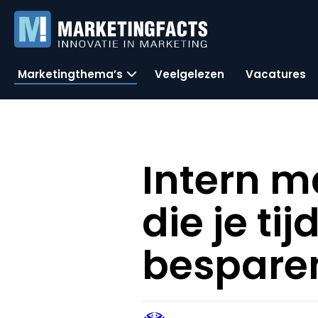
Marketingthema’s
Veelgelezen
Vacatures
Intern m
die je tij
bespare