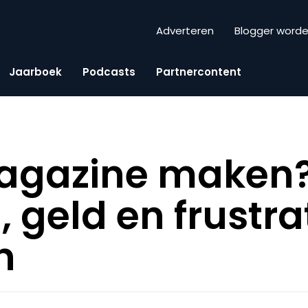
Adverteren
Blogger word
Jaarboek
Podcasts
Partnercontent
agazine maken? 
d, geld en frustra
n