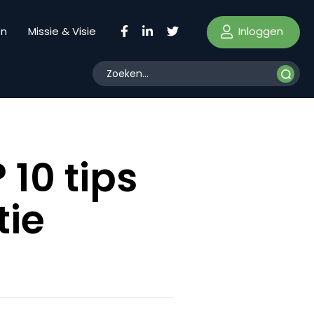
Inloggen
en
Missie & Visie
10 tips
tie