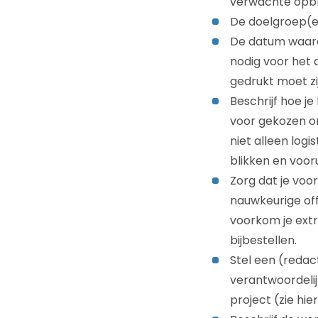
verwachte opbre
De doelgroep(e
De datum waarop
nodig voor het
gedrukt moet zi
Beschrijf hoe je
voor gekozen om
niet alleen log
blikken en voorui
Zorg dat je voo
nauwkeurige off
voorkom je extr
bijbestellen.
Stel een (redac
verantwoordelij
project (zie hie