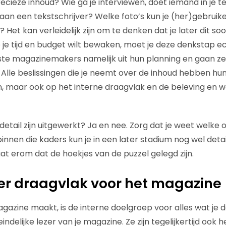
ecieze inhoud? Wie ga je interviewen, doet iemand in je 
t aan een tekstschrijver? Welke foto’s kun je (her)gebruik
Het kan verleidelijk zijn om te denken dat je later dit soor
je je tijd en budget wilt bewaken, moet je deze denkstap ec
te magazinemakers namelijk uit hun planning en gaan ze 
Alle beslissingen die je neemt over de inhoud hebben hu
n, maar ook op het interne draagvlak en de beleving en w
n detail zijn uitgewerkt? Ja en nee. Zorg dat je weet welk
binnen die kaders kun je in een later stadium nog wel detai
gaat erom dat de hoekjes van de puzzel gelegd zijn.
ëer draagvlak voor het magazine
agazine maakt, is de interne doelgroep voor alles wat je do
teindelijke lezer van je magazine. Ze zijn tegelijkertijd ook 