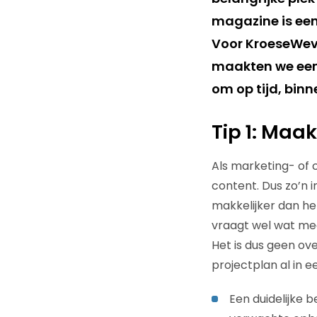
magazine is een 
Voor KroeseWeve
maakten we een 
om op tijd, bin
Tip 1: Maa
Als marketing- of 
content. Dus zo’n i
makkelijker dan he
vraagt wel wat mee
Het is dus geen ove
projectplan al in 
Een duidelijke 