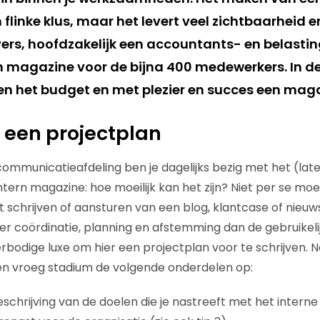
flinke klus, maar het levert veel zichtbaarheid e
rs, hoofdzakelijk een accountants- en belasti
magazine voor de bijna 400 medewerkers. In dez
nen het budget en met plezier en succes een mag
k een projectplan
communicatieafdeling ben je dagelijks bezig met het (la
ntern magazine: hoe moeilijk kan het zijn? Niet per se moeil
t schrijven of aansturen van een blog, klantcase of nieuw
r coördinatie, planning en afstemming dan de gebruikeli
rbodige luxe om hier een projectplan voor te schrijven. N
een vroeg stadium de volgende onderdelen op:
beschrijving van de doelen die je nastreeft met het inter