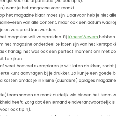
ngst voor de organisatie (zie ook tip 3).
n) waar je het magazine voor maakt.
 het magazine klaar moet zijn. Daarvoor heb je niet all
 aanleveren van alle content, maar ook een datum waar
jn en verspreid kan worden.
 het magazine wilt verspreiden. Bij
KroeseWevers
hebben 
 het magazine onderdeel te laten zijn van het kerstpak
istiek handig, het was ook een perfect moment om met col
t te kijken.
raf weet hoeveel exemplaren je wilt laten drukken, zodat 
erte kunt aanvragen bij je drukker. Zo kun je een goede
a kosten omdat je in kleine (duurdere) oplages magazin
tie)team samen en maak duidelijk wie binnen het team w
kheid heeft. Zorg dat één iemand eindverantwoordelijk is
rvoor ook tip 4).