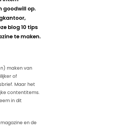
n goodwill op.
ngkantoor,
e blog 10 tips
azine te maken.
ten) maken van
ijker of
sbrief. Maar het
jke contentitems.
eem in dit
ne magazine en de