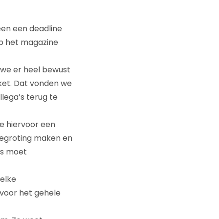
een een deadline
op het magazine
we er heel bewust
ket. Dat vonden we
lega’s terug te
je hiervoor een
 begroting maken en
es moet
elke
 voor het gehele