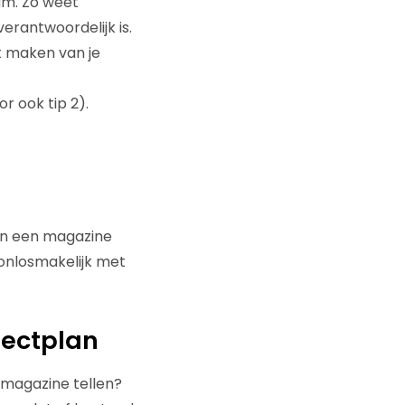
am. Zo weet
rantwoordelijk is.
t maken van je
r ook tip 2).
van een magazine
n onlosmakelijk met
jectplan
 magazine tellen?