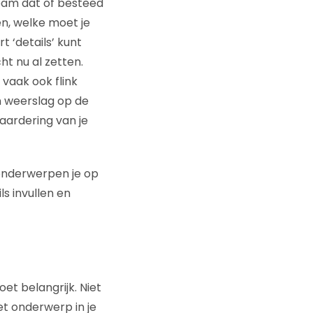
team dat of besteed
en, welke moet je
t ‘details’ kunt
ht nu al zetten.
vaak ook flink
n weerslag op de
aardering van je
e onderwerpen je op
ls invullen en
et belangrijk. Niet
het onderwerp in je