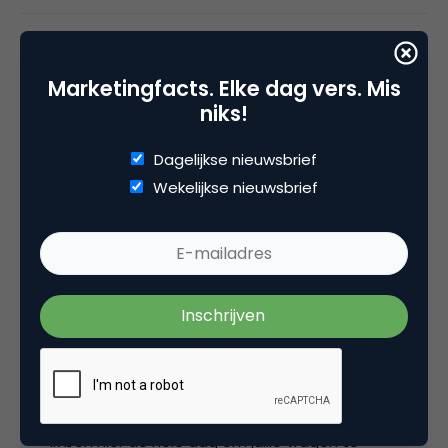
Tags
influencer marketing
,
influencers
,
instagram
Marketingfacts. Elke dag vers. Mis
niks!
Dagelijkse nieuwsbrief
7 Reacties
Wekelijkse nieuwsbrief
JoostN
Geweldige samenwerking met Marketingfacts
om dit artikel te maken en te publiceren.
Super om hier te zijn!
Ik ben hier de hele dag om jullie vragen te