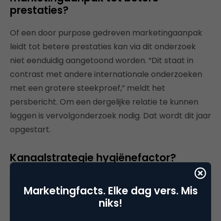
prestaties?
Of een door purpose gedreven marketingaanpak
leidt tot betere prestaties kan via dit onderzoek
niet eenduidig aangetoond worden. “Dit staat in
contrast met andere internationale onderzoeken
met een grotere steekproef,” meldt het
persbericht. Om een dergelijke relatie te kunnen
leggen is vervolgonderzoek nodig. Dat wordt dit jaar
opgestart.
Kanaalstrategie hygiënefactor?
Volgens de antwoorden van de marketingbazen
Marketingfacts. Elke dag vers. Mis
maakt het voor het competitieve voordeel niet uit
niks!
of de organisatie een single- of