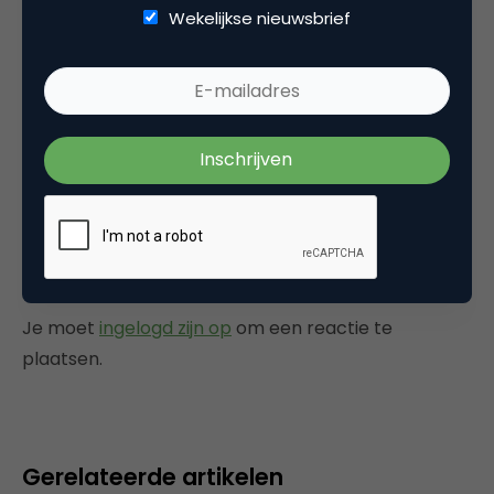
Wekelijkse nieuwsbrief
Dat is waar, maar Google had in 2000 al wel
een paar procent marktaandeel in Nederland.
Ik ken nog maar weinig mensen in mijn
omgeving die Teoma gebruiken.
12 januari 2004 om 16:21
Plaats reactie
Je moet
ingelogd zijn op
om een reactie te
plaatsen.
Gerelateerde artikelen