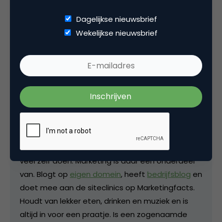
Dagelijkse nieuwsbrief
Wekelijkse nieuwsbrief
Deel dit artikel
Kopieer link
Richard Theuws
Baas bij
Merchandise.nl
Zelfstandig ondernemer met een handje van
veel zelf doen. Marketing is daar een onderdeel
van. Blogt op
eigen domein
, heeft
bedrijfsblog
en
doet mee aan de siteclinics op Marketingfacts.
Houdt van lekker eten, drinken en muziek en is
altijd in voor een praatje. Is een zogenaamde