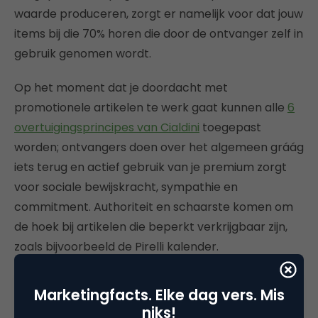
waarde produceren, zorgt er namelijk voor dat jouw
items bij die 70% horen die door de ontvanger zelf in
gebruik genomen wordt.
Op het moment dat je doordacht met
promotionele artikelen te werk gaat kunnen alle
6
overtuigingsprincipes van Cialdini
toegepast
worden; ontvangers doen over het algemeen gráág
iets terug en actief gebruik van je premium zorgt
voor sociale bewijskracht, sympathie en
commitment. Authoriteit en schaarste komen om
de hoek bij artikelen die beperkt verkrijgbaar zijn,
zoals bijvoorbeeld de Pirelli kalender.
Kortom; promotionele artikelen moeten in iedere
Marketingfacts. Elke dag vers. Mis
goede marktingmix toegepast worden!
niks!