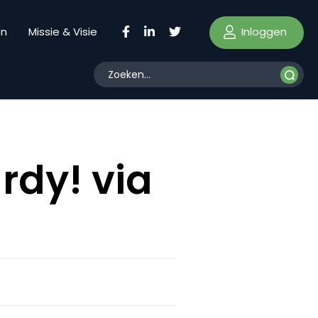
Inloggen
en
Missie & Visie
rdy! via