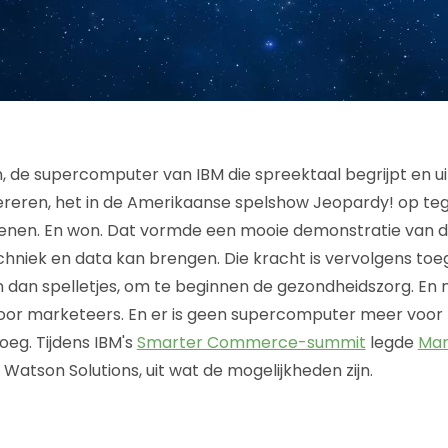
, de supercomputer van IBM die spreektaal begrijpt en uit
reren, het in de Amerikaanse spelshow Jeopardy! op te
enen. En won. Dat vormde een mooie demonstratie van de
hniek en data kan brengen. Die kracht is vervolgens to
n dan spelletjes, om te beginnen de gezondheidszorg. En 
oor marketeers. En er is geen supercomputer meer voor 
eg. Tijdens IBM's
Smarter Commerce-summit
legde
Man
Watson Solutions, uit wat de mogelijkheden zijn.