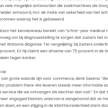
an vele mogelijke antwoorden die zoekmachines als Goog
elder antwoord, incl. de mate van zekerheid van het an
 bronnen waarop het is gebaseerd.
tson het kennisniveau bereikt van “a first-year medical r
enoeg om bij diagnosestelling te zorgen dat zusters het i
met Watsons diagnose. Ter vergelijking: bij zusters onderlin
rocent. En hij claimt een afname van 75 procent in de 
pieën tegen kanker.
cie
 van grote waarde zijn voor
commerce
, denk Saxena. “
Be
ata-problem there
. We leveren steeds meer informatie aa
service die we ontvangen als slechter dan ooit.” En dat t
 meer
engaged
klanten, waarvan is aangetoond dat ze m
n doen, en een stijging in de klanttevredenheid sterk do