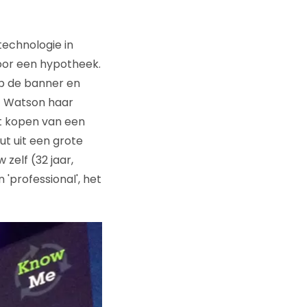
echnologie in
oor een hypotheek.
 op de banner en
pt Watson haar
t kopen van een
ut uit een grote
zelf (32 jaar,
'professional', het