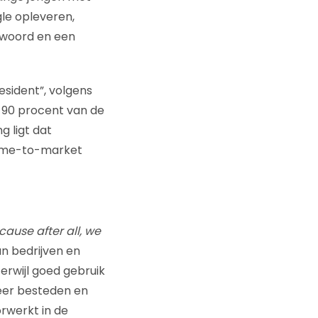
le opleveren,
twoord en een
esident”, volgens
n 90 procent van de
g ligt dat
time-to-market
cause after all, we
n bedrijven en
erwijl goed gebruik
eer besteden en
orwerkt in de