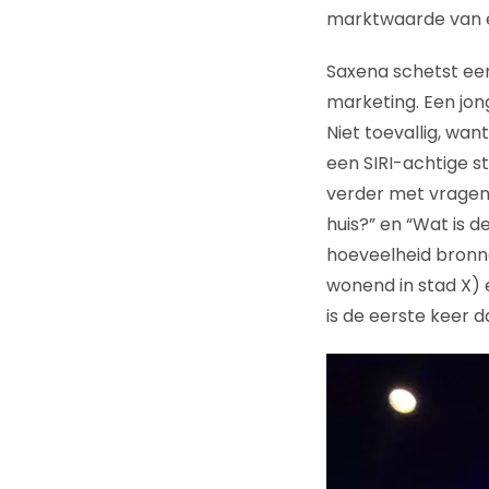
marktwaarde van e
Saxena schetst een
marketing. Een jo
Niet toevallig, wan
een SIRI-achtige s
verder met vragen
huis?” en “Wat is d
hoeveelheid bronnen
wonend in stad X) 
is de eerste keer d