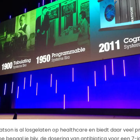
tson is al losgelaten op healthcare en biedt daar veel p
e bepaal je bijv. de dosering van antibiotica voor een 7-