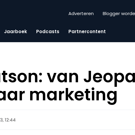
Adverteren
Blogger word
Jaarboek
Podcasts
Partnercontent
tson: van Jeopa
aar marketing
13, 12:44