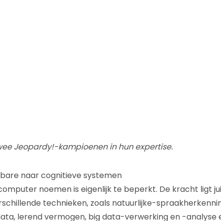
wee Jeopardy!-kampioenen in hun expertise.
are naar cognitieve systemen
mputer noemen is eigenlijk te beperkt. De kracht ligt jui
schillende technieken, zoals natuurlijke-spraakherkenni
data, lerend vermogen, big data-verwerking en -analyse e