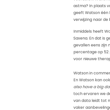
astma? In plaats v
geeft Watson één h
verwijzing naar de
Inmiddels heeft Wa
Saxena. En dat is g
gevallen eens zijn 
percentage op 52 p
voor nieuwe thera
Watson in commer
En Watson kan ook
also have a big d
toch ervaren we de 
van data leidt tot
vaker aanbevelinge