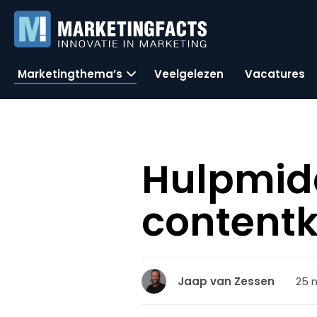
Marketingthema’s
Veelgelezen
Vacatures
Hulpmidd
contentk
25 
Jaap van Zessen