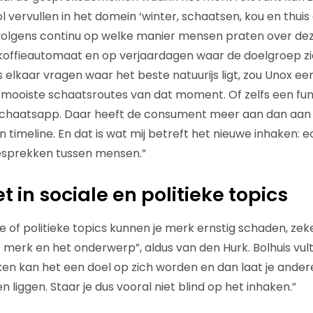
ol vervullen in het domein ‘winter, schaatsen, kou en th
rvolgens continu op welke manier mensen praten over d
e koffieautomaat en op verjaardagen waar de doelgroep zi
 elkaar vragen waar het beste natuurijs ligt, zou Unox ee
mooiste schaatsroutes van dat moment. Of zelfs een func
Schaatsapp. Daar heeft de consument meer aan dan aan
 timeline. En dat is wat mij betreft het nieuwe inhaken: 
esprekken tussen mensen.”
t in sociale en politieke topics
e of politieke topics kunnen je merk ernstig schaden, zeke
merk en het onderwerp”, aldus van den Hurk. Bolhuis vult 
ken kan het een doel op zich worden en dan laat je and
liggen. Staar je dus vooral niet blind op het inhaken.”