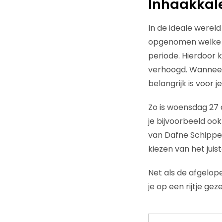
Inhaakkal
In de ideale werel
opgenomen welke b
periode. Hierdoor k
verhoogd. Wanneer 
belangrijk is voor j
Zo is woensdag 27 
je bijvoorbeeld oo
van Dafne Schippers
kiezen van het jui
Net als de afgelop
je op een rijtje geze