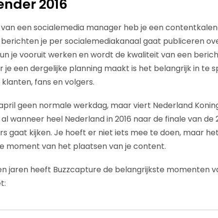
ender 2016
d van een socialemedia manager heb je een contentkalend
erichten je per socialemediakanaal gaat publiceren ov
un je vooruit werken en wordt de kwaliteit van een bericht
je een dergelijke planning maakt is het belangrijk in te 
e klanten, fans en volgers.
april geen normale werkdag, maar viert Nederland Konin
k al wanneer heel Nederland in 2016 naar de finale van de
 gaat kijken. Je hoeft er niet iets mee te doen, maar het 
ste moment van het plaatsen van je content.
en jaren heeft Buzzcapture de belangrijkste momenten va
t: