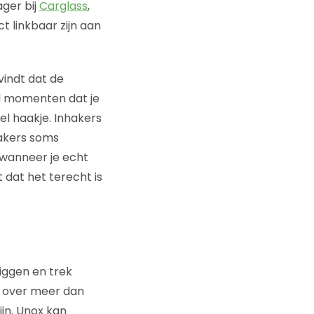
ger bij
Carglass
,
ct linkbaar zijn aan
 vindt dat de
el momenten dat je
el haakje. Inhakers
hakers soms
 wanneer je echt
 dat het terecht is
liggen en trek
n over meer dan
jn. Unox kan