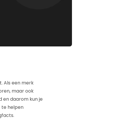
t. Als een merk
coren, maar ook
end en daarom kun je
 te helpen
facts.