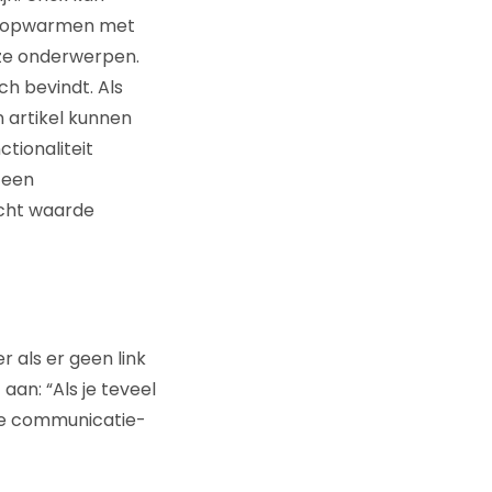
uis opwarmen met
eze onderwerpen.
ch bevindt. Als
n artikel kunnen
tionaliteit
 een
echt waarde
r als er geen link
aan: “Als je teveel
ere communicatie-