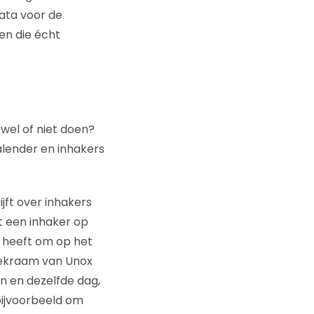
ata voor de
en die écht
wel of niet doen?
alender en inhakers
jft over inhakers
t een inhaker op
 heeft om op het
piekraam van Unox
én en dezelfde dag,
bijvoorbeeld om