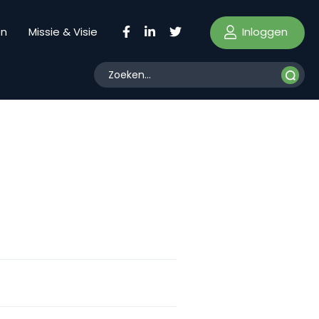
Inloggen
en
Missie & Visie