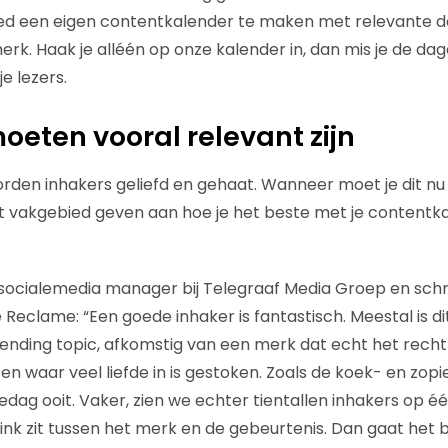
oed een eigen contentkalender te maken met relevante d
rk. Haak je alléén op onze kalender in, dan mis je de dag
je lezers.
oeten vooral relevant zijn
rden inhakers geliefd en gehaat. Wanneer moet je dit nu 
t vakgebied geven aan hoe je het beste met je contentk
s socialemedia manager bij Telegraaf Media Groep en schri
Reclame: “Een goede inhaker is fantastisch. Meestal is di
nding topic, afkomstig van een merk dat echt het recht
 en waar veel liefde in is gestoken. Zoals de koek- en zo
edag ooit. Vaker, zien we echter tientallen inhakers op é
link zit tussen het merk en de gebeurtenis. Dan gaat het 