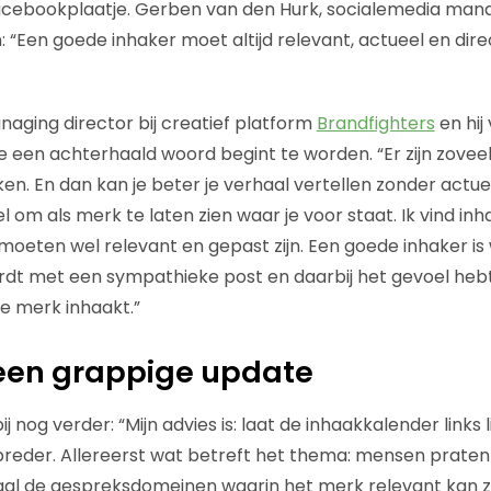
acebookplaatje. Gerben van den Hurk, socialemedia mana
an: “Een goede inhaker moet altijd relevant, actueel en dire
naging director bij creatief platform
Brandfighters
en hij
je een achterhaald woord begint te worden. “Er zijn zove
aken. En dan kan je beter je verhaal vertellen zonder actue
l om als merk te laten zien waar je voor staat. Ik vind in
moeten wel relevant en gepast zijn. Een goede inhaker is
ordt met een sympathieke post en daarbij het gevoel hebt
e merk inhaakt.”
een grappige update
ij nog verder: “Mijn advies is: laat de inhaakkalender links 
breder. Allereerst wat betreft het thema: mensen prate
aal de gespreksdomeinen waarin het merk relevant kan zi