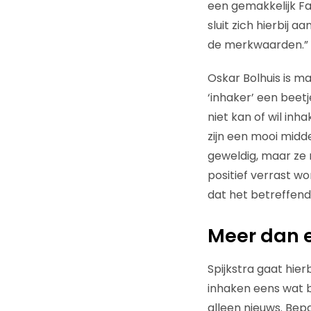
een gemakkelijk F
sluit zich hierbij a
de merkwaarden.”
Oskar Bolhuis is ma
‘inhaker’ een beet
niet kan of wil inh
zijn een mooi midde
geweldig, maar ze 
positief verrast w
dat het betreffend
Meer dan 
Spijkstra gaat hierb
inhaken eens wat 
alleen nieuws. Bep