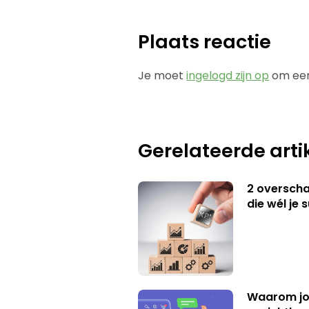
Plaats reactie
Je moet
ingelogd zijn op
om een
Gerelateerde arti
2 overschat
die wél je 
Waarom jo