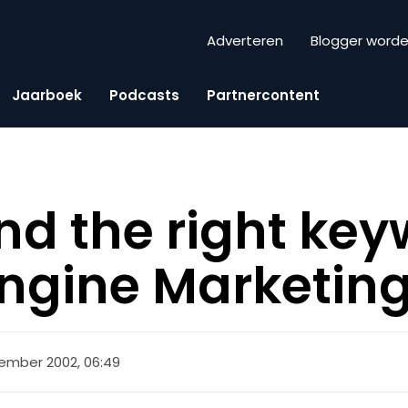
Adverteren
Blogger word
Jaarboek
Podcasts
Partnercontent
nd the right key
ngine Marketin
ember 2002, 06:49