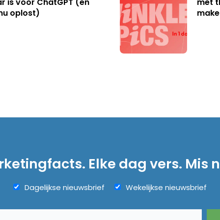
r is voor ChatGPT (en
met t
nu oplost)
make
ketingfacts. Elke dag vers. Mis n
Dagelijkse nieuwsbrief
Wekelijkse nieuwsbrief