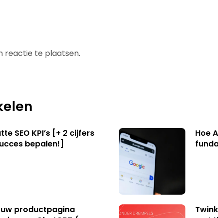
 reactie te plaatsen.
kelen
te SEO KPI’s [+ 2 cijfers
Hoe A
succes bepalen!]
funda
uw productpagina
Twink