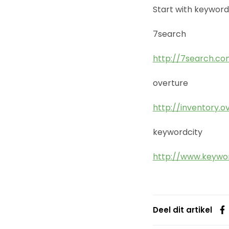
Start with keyword
7search
http://7search.co
overture
http://inventory.
keywordcity
http://www.keywo
Deel dit artikel