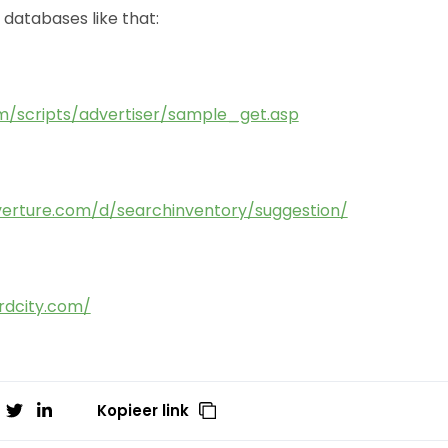
 databases like that:
m/scripts/advertiser/sample_get.asp
overture.com/d/searchinventory/suggestion/
rdcity.com/
Kopieer link