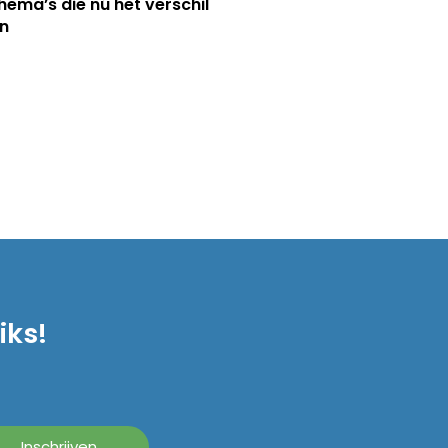
hema’s die nú het verschil
n
iks!