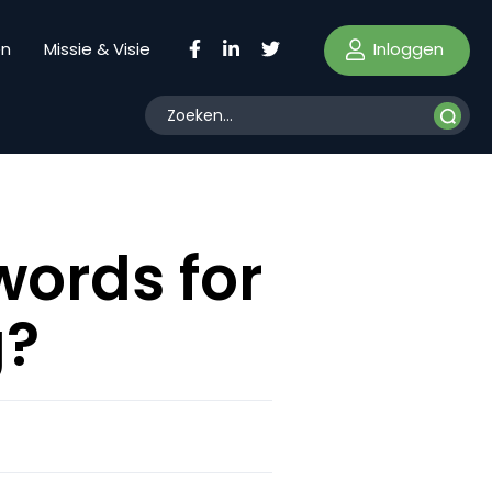
Inloggen
en
Missie & Visie
words for
g?