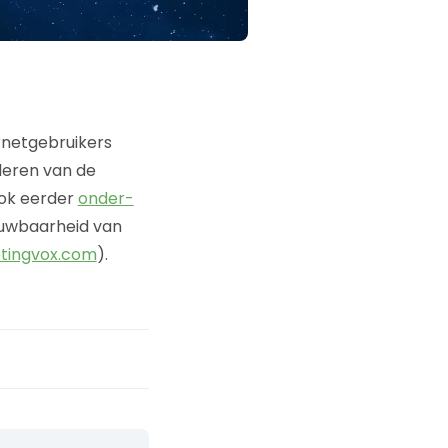
ernetgebruikers
jderen van de
ook eerder
onder-
ouwbaarheid van
tingvox.com
).