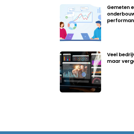
Gemeten e
onderbouw
performan
Veel bedrij
maar verg