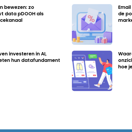
n bewezen: zo
Email
t data pDOOH als
de po
cekanaal
mark
ven investeren in AI,
Waar
eten hun datafundament
onzic
hoe j