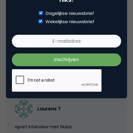
Dagelijkse nieuwsbrief
Remco Bron
Wekelijkse nieuwsbrief
@Marco: Thanks! (ik heb er ook aan
meegewerkt) Als er nog video’s zijn die we
missen laat het dan zeker weten.
29 september 2008 om 16:37
Laurens T
apart interview met Nulaz..