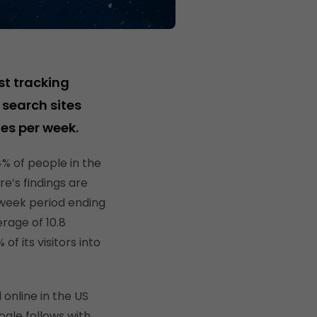
st tracking
 search sites
es per week.
% of people in the
e’s findings are
-week period ending
rage of 10.8
 its visitors into
online in the US
ogle follows with