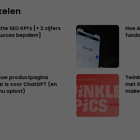
kelen
te SEO KPI’s [+ 2 cijfers
Hoe A
succes bepalen!]
funda
uw productpagina
Twink
r is voor ChatGPT (en
met t
nu oplost)
make