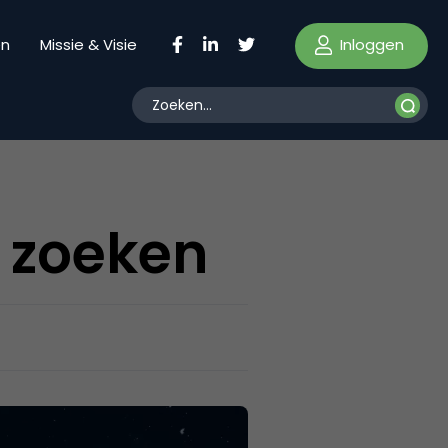
Inloggen
en
Missie & Visie
 zoeken