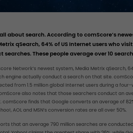
s all about search. According to comScore’s newe
trix qSearch, 64% of US Internet users who visit
t searches. These people average over 10 search
core Network’s newest system, Media Metrix qSearch, 64
ch engine actually conduct a search on that site. comScor
cted from 1.5 million global Internet users during a four
omScore also notes that those searchers conduct an ave
 comScore finds that Google converts an average of 82% of
ahoo!, AOL and MSN’s conversion rates are all over 50%.
rts that an average 790 million searches are conducted 
otal, Yahoo! claims the greatest share with 26%, while Go