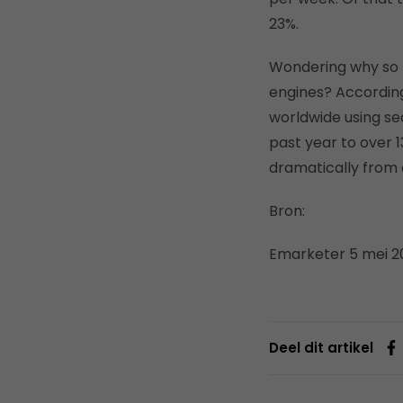
23%.
Wondering why so m
engines? According
worldwide using sea
past year to over 
dramatically from 
Bron:
Emarketer 5 mei 2
Deel dit artikel