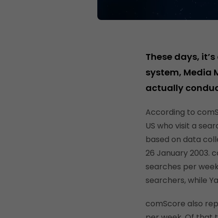
These days, it’
system, Media Me
actually conduc
According to comS
US who visit a sear
based on data colle
26 January 2003. c
searches per week.
searchers, while Y
comScore also repo
per week. Of that t