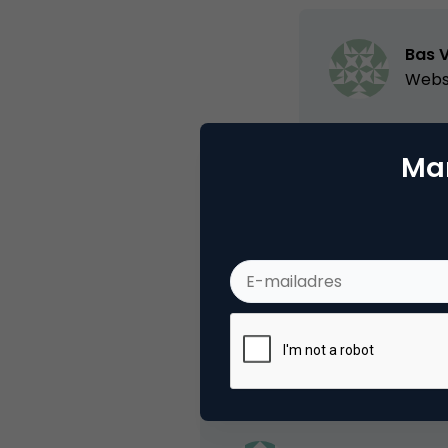
Bas 
Webs
Mar
Categorie
Se
Tags
zoe
1 Reactie