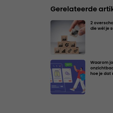
Gerelateerde arti
2 overschat
die wél je 
Waarom jo
onzichtbaa
hoe je dat 