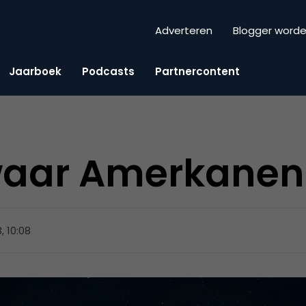
Adverteren
Blogger word
Jaarboek
Podcasts
Partnercontent
waar Amerkanen
, 10:08