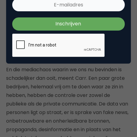
gebeurde, veroorzaakte de combinatie van snelle
technologische vooruitgang en zwak publiek
toezicht de staat van verwarring waarin we ons
vandaag bevinden.”
Media chaos is terug: schadelijker dan
ooit
En die mediachaos waarin we ons nu bevinden is
schadelijker dan ooit, meent Carr. Een paar grote
bedrijven, helemaal vrij om te doen waar ze zin in
hebben, hebben de controle over zowel de
publieke als de private communicatie. De data van
personen ligt op straat, er is sprake van fake news,
onbetrouwbare en onherleidbare bronnen,
propaganda, desinformatie en in plaats van het