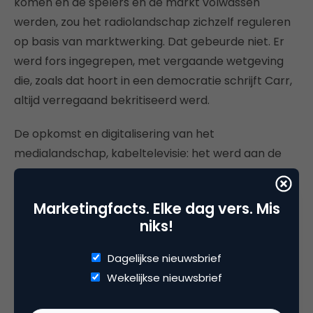
komen en de spelers en de markt volwassen
werden, zou het radiolandschap zichzelf reguleren
op basis van marktwerking. Dat gebeurde niet. Er
werd fors ingegrepen, met vergaande wetgeving
die, zoals dat hoort in een democratie schrijft Carr,
altijd verregaand bekritiseerd werd.
De opkomst en digitalisering van het
medialandschap, kabeltelevisie: het werd aan de
markt overgelaten in een optimistische golf van
marktdenken. De telecommunicatiewet van 1996
Marketingfacts. Elke dag vers. Mis
gaf onder Clinton de markt de vrije hand en was
niks!
ontdaan van bijna alle regulering van
overheidswege die sinds 1934 in stelling was.
Dagelijkse nieuwsbrief
Wekelijkse nieuwsbrief
De resultaten zijn niet verrassend, vindt Carr. “In
een herhaling van wat er honderd jaar geleden