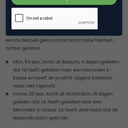
remarketinglijsten in te richten. Hierdoor lukt het
om expliciet op deze groep gebruikers te targeten
en hiervoor een op maat gemaakte campagne te
ontwikkelen. Stel je bent een Mercedes-dealer en
je hebt twee verschillende bezoekers die na het
eerste bezoek geen contactinformatie hebben
achter gelaten.
Man, 54 jaar, komt uit Bussum, 4 dagen geleden
dat hij heeft gekeken naar een Mercedes E-
klasse en heeft de proefrit-pagina bekeken,
maar niet ingevuld.
Vrouw, 26 jaar, komt uit Rotterdam, 16 dagen
geleden dat ze heeft gekeken naar een
Mercedes A-klasse. Ze heeft daarnaast ook de
leasecalculator gebruikt.