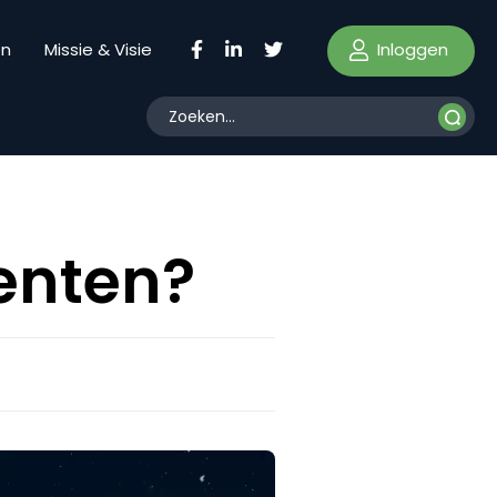
Inloggen
en
Missie & Visie
enten?