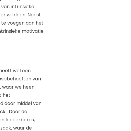
van intrinsieke
er wil doen. Naast
e te voegen aan het
trinsieke motivatie
 heeft wel een
 basisbehoeften van
n, waar we heen
t het
d door middel van
ck’. Door de
en leaderbords,
szaak, waar de