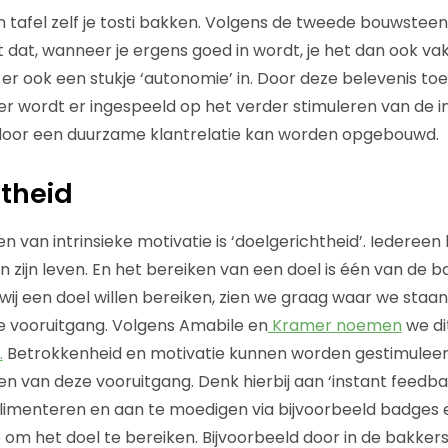
 tafel zelf je tosti bakken. Volgens de tweede bouwsteen 
 dat, wanneer je ergens goed in wordt, je het dan ook vak
 er ook een stukje ‘autonomie’ in. Door deze belevenis to
er wordt er ingespeeld op het verder stimuleren van de in
door een duurzame klantrelatie kan worden opgebouwd.
theid
 van intrinsieke motivatie is ‘doelgerichtheid’. Iedereen
 in zijn leven. En het bereiken van een doel is één van de
j een doel willen bereiken, zien we graag waar we staa
e vooruitgang. Volgens Amabile en
Kramer noemen
we di
.
Betrokkenheid en motivatie kunnen worden gestimuleer
n van deze vooruitgang. Denk hierbij aan ‘instant feedba
limenteren en aan te moedigen via bijvoorbeeld badges 
e om het doel te bereiken. Bijvoorbeeld door in de bakker