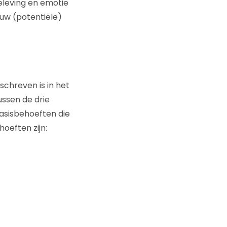
beleving en emotie
ouw (potentiële)
schreven is in het
ussen de drie
basisbehoeften die
oeften zijn: