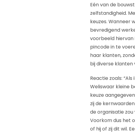
Eén van de bouwste
zelfstandigheid. M
keuzes. Wanneer wi
bevredigend werke
voorbeeld hiervan 
pincode in te voere
haar klanten, zond
bij diverse klanten
Reactie zoals: “Als
Weliswaar kleine b
keuze aangegeven 
zij de kernwaarden
de organisatie zou 
Voorkom dus het op
of hij of zij dit wi