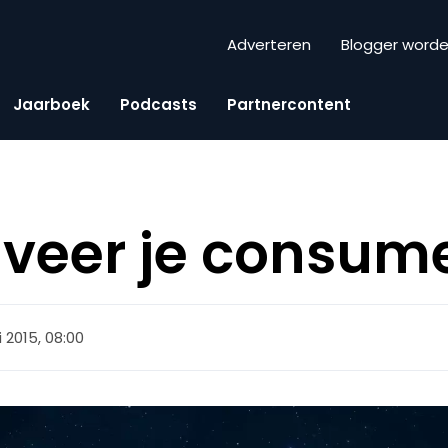
Adverteren
Blogger word
Jaarboek
Podcasts
Partnercontent
iveer je consum
li 2015, 08:00