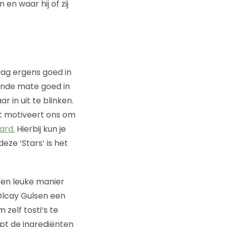
en waar hij of zij
aag ergens goed in
ende mate goed in
 in uit te blinken.
dit motiveert ons om
ard.
Hierbij kun je
eze ‘Stars’ is het
een leuke manier
 Olcay Gulsen een
zelf tosti’s te
pt de ingrediënten