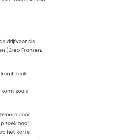
e drijfveer die
en (Giep Franzen,
f komt zoals
t komt zoals
tiveerd door
op zoek naar
 op het korte