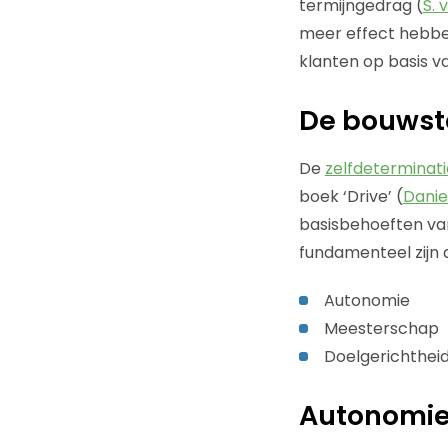
termijngedrag (
S. 
meer effect hebben
klanten op basis va
De bouwst
De
zelfdeterminati
boek ‘Drive’ (
Daniel
basisbehoeften van 
fundamenteel zijn a
Autonomie
Meesterschap
Doelgerichthei
Autonomi