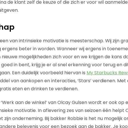
na de klant zelf de keuze of die zich er voor wil aanmelden 
uitgeven.
chap
n van intrinsieke motivatie is meesterschap. Wij zijn gr
g ergens beter in worden. Wanneer wij ergens in toenem
nieuwe mogelijkheden zich voor en we krijgen de kans daar
oed in bent, krijg je er al snel erkenning voor terug en 
gaan. Een duidelijk voorbeeld hiervan is
My Starbucks Rew
ddel van aankopen en interacties, ‘Stars’ verdienen. Met d
ratis eten en drinken te verdienen.
‘Werk aan de winkel’ van Olcay Gulsen wordt er ook op 
nsieke motivatie. In aflevering zes van seizoen één helpt
 zijn onderneming. Bij bakker Robbie is het nu mogelijk om 
andere belevenis voor een bezoek aan de bakker. Je koo