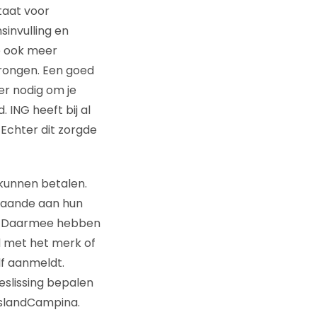
taat voor
sinvulling en
ze ook meer
rongen. Een goed
er nodig om je
 ING heeft bij al
 Echter dit zorgde
 kunnen betalen.
fgaande aan hun
n. Daarmee hebben
d met het merk of
lf aanmeldt.
eslissing bepalen
slandCampina.