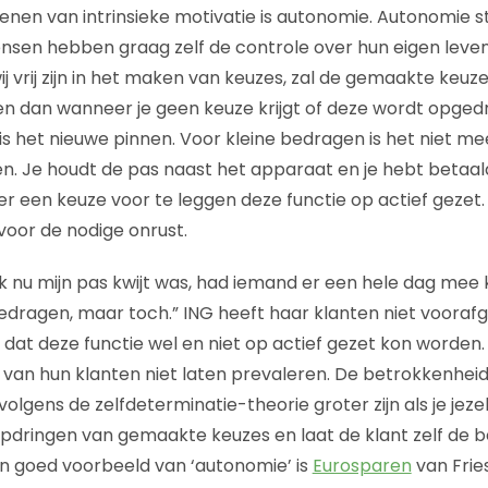
nen van intrinsieke motivatie is autonomie. Autonomie s
ensen hebben graag zelf de controle over hun eigen leven
j vrij zijn in het maken van keuzes, zal de gemaakte keu
n dan wanneer je geen keuze krijgt of deze wordt opged
is het nieuwe pinnen. Voor kleine bedragen is het niet me
n. Je houdt de pas naast het apparaat en je hebt betaald.
er een keuze voor te leggen deze functie op actief gezet.
 voor de nodige onrust.
 ik nu mijn pas kwijt was, had iemand er een hele dag mee
edragen, maar toch.” ING heeft haar klanten niet voora
dat deze functie wel en niet op actief gezet kon worde
 van hun klanten niet laten prevaleren. De betrokkenhei
volgens de zelfdeterminatie-theorie groter zijn als je jeze
dringen van gemaakte keuzes en laat de klant zelf de b
l. Een goed voorbeeld van ‘autonomie’ is
Eurosparen
van Frie