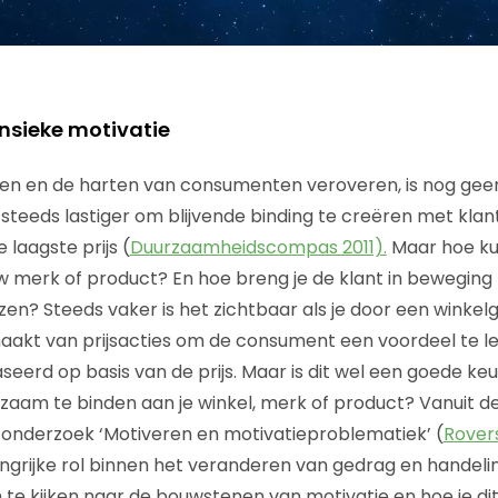
insieke motivatie
n en de harten van consumenten veroveren, is nog geen
steeds lastiger om blijvende binding te creëren met kl
 laagste prijs (
Duurzaamheidscompas 2011).
Maar hoe ku
w merk of product? En hoe breng je de klant in beweging
zen? Steeds vaker is het zichtbaar als je door een winkel
akt van prijsacties om de consument een voordeel te le
eerd op basis van de prijs. Maar is dit wel een goede ke
aam te binden aan je winkel, merk of product? Vanuit d
 onderzoek ‘Motiveren en motivatieproblematiek’ (
Rovers
ngrijke rol binnen het veranderen van gedrag en handelin
te kijken naar de bouwstenen van motivatie en hoe je dit