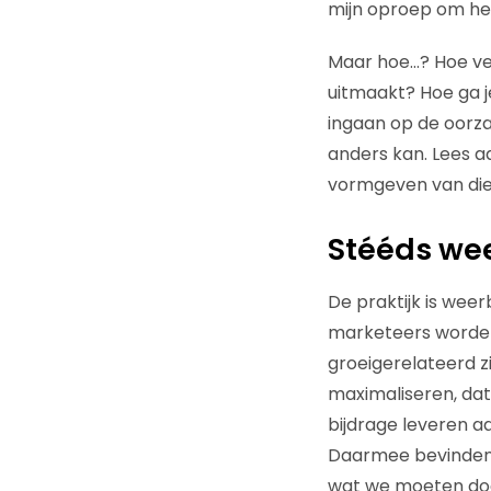
mijn oproep om het
Maar hoe…? Hoe ve
uitmaakt? Hoe ga je
ingaan op de oorz
anders kan. Lees aa
vormgeven van die
Stééds wee
De praktijk is wee
marketeers worden 
groeigerelateerd z
maximaliseren, dat
bijdrage leveren 
Daarmee bevinden 
wat we moeten doen