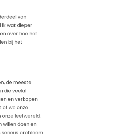
derdeel van
l ik wat dieper
en over hoe het
en bij het
ten, de meeste
 die veelal
ogen en verkopen
t of we onze
 onze leefwereld.
 willen doen en
 serieus probleem.