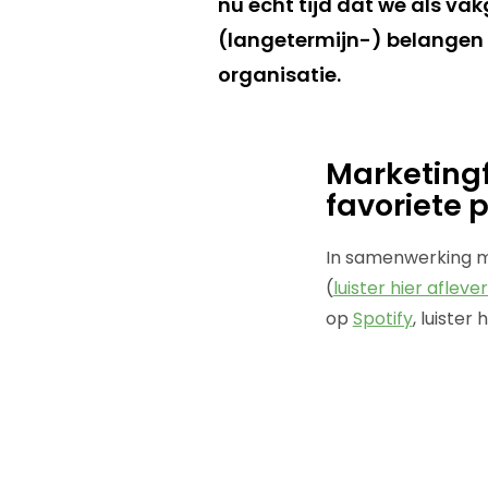
nu écht tijd dat we als v
(langetermijn-) belangen 
organisatie.
Marketingfa
favoriete
In samenwerking 
(
luister hier afleve
op
Spotify
, luister 