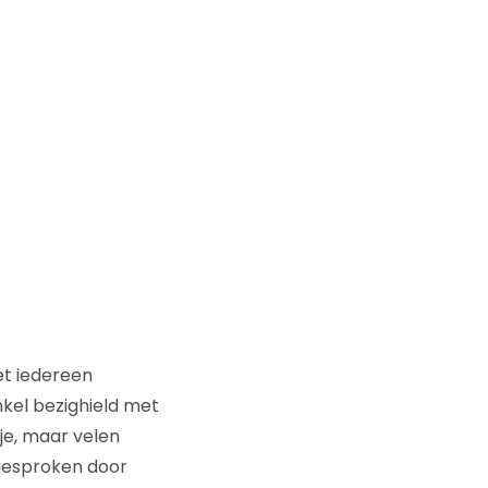
iet iedereen
nkel bezighield met
je, maar velen
gesproken door