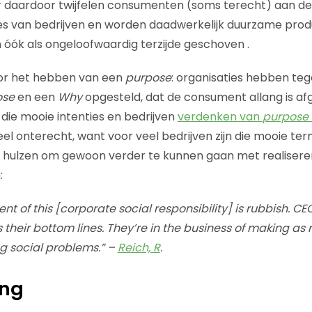
r daardoor twijfelen consumenten (soms terecht) aan d
es van bedrijven en worden daadwerkelijk duurzame prod
óók als ongeloofwaardig terzijde geschoven .
oor het hebben van een
purpose
: organisaties hebben te
ose
en een
Why
opgesteld, dat de consument allang is af
l die mooie intenties en bedrijven
verdenken van
purpose
l onterecht, want voor veel bedrijven zijn die mooie te
e hulzen om gewoon verder te kunnen gaan met realisere
:
nt of this [corporate social responsibility] is rubbish. C
s their bottom lines. They’re in the business of making 
ng social problems.” –
Reich, R
.
ing