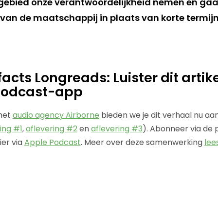
akgebied onze verantwoordelijkheid nemen en ga
van de maatschappij in plaats van korte termijn
cts Longreads: Luister dit artikel
 podcast-app
met
audio agency Airborne
bieden we je dit verhaal nu aa
ring #1
,
aflevering #2
en
aflevering #3
). Abonneer via de 
hier via
Apple Podcast
. Meer over deze samenwerking
lees