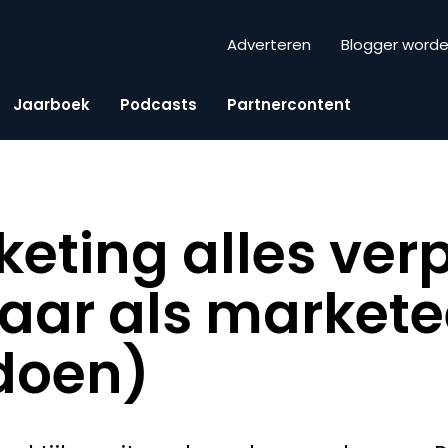
Adverteren
Blogger word
Jaarboek
Podcasts
Partnercontent
eting alles ver
daar als market
doen)