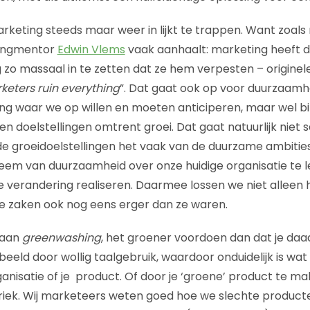
rketing steeds maar weer in lijkt te trappen. Want zoals 
tingmentor
Edwin Vlems
vaak aanhaalt: marketing heeft 
 zo massaal in te zetten dat ze hem verpesten – originel
keters ruin everything
”. Dat gaat ook op voor duurzaamh
ing waar we op willen en moeten anticiperen, maar wel b
n doelstellingen omtrent groei. Dat gaat natuurlijk niet 
de groeidoelstellingen het vaak van de duurzame ambiti
em van duurzaamheid over onze huidige organisatie te l
e verandering realiseren. Daarmee lossen we niet alleen
 zaken ook nog eens erger dan ze waren.
 aan
greenwashing
, het groener voordoen dan dat je daad
rbeeld door wollig taalgebruik, waardoor onduidelijk is wat
rganisatie of je product. Of door je ‘groene’ product te m
briek. Wij marketeers weten goed hoe we slechte produc