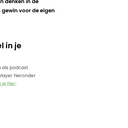
an denken in de
 gewin voor de eigen
 in je
n als podcast
player hieronder
 je hier
.