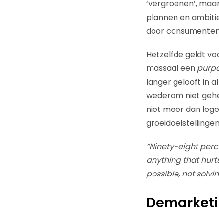
‘vergroenen’, maa
plannen en ambiti
door consumenten 
Hetzelfde geldt v
massaal een
purp
langer gelooft in a
wederom niet gehee
niet meer dan leg
groeidoelstellingen
“Ninety-eight perce
anything that hurt
possible, not solvi
Demarket