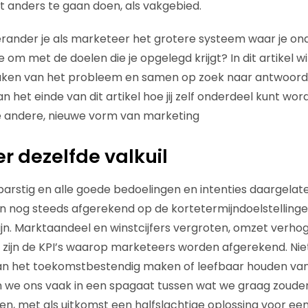
 anders te gaan doen, als vakgebied.
rander je als marketeer het grotere systeem waar je on
 om met de doelen die je opgelegd krijgt? In dit artikel wi
aken van het probleem en samen op zoek naar antwoord
n het einde van dit artikel hoe jij zelf onderdeel kunt word
 andere, nieuwe vorm van marketing
r dezelfde valkuil
rbarstig en alle goede bedoelingen en intenties daargela
nog steeds afgerekend op de kortetermijndoelstellingen
ijn. Marktaandeel en winstcijfers vergroten, omzet verh
 zijn de KPI’s waarop marketeers worden afgerekend. Nie
aan het toekomstbestendig maken of leefbaar houden van
we ons vaak in een spagaat tussen wat we graag zouden
, met als uitkomst een halfslachtige oplossing voor een