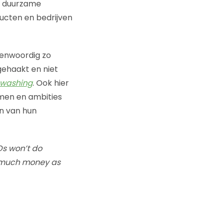
e duurzame
ucten en bedrijven
genwoordig zo
gehaakt en niet
 washing
. Ook hier
rmen en ambities
n van hun
EOs won’t do
as much money as