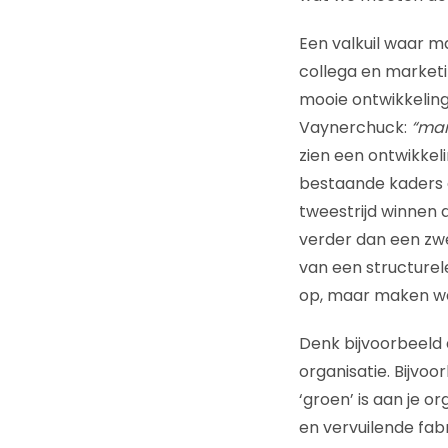
Een valkuil waar ma
collega en marke
mooie ontwikkeling
Vaynerchuck:
“mar
zien een ontwikkel
bestaande kaders e
tweestrijd winnen 
verder dan een zwe
van een structurel
op, maar maken we
Denk bijvoorbeeld
organisatie. Bijvoo
‘groen’ is aan je o
en vervuilende fa