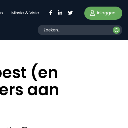
Inloggen
en
Missie & Visie
pest (en
eers aan