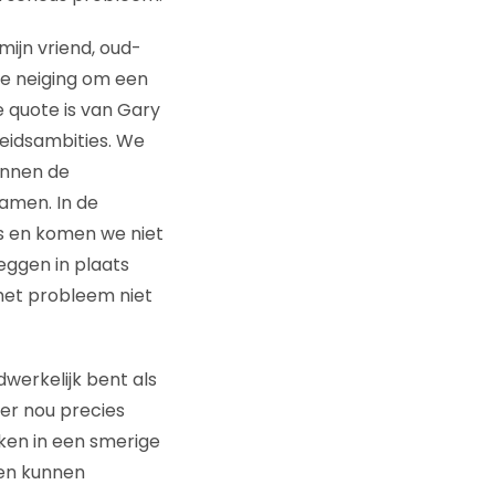
mijn vriend, oud-
de neiging om een
e quote is van Gary
eidsambities. We
innen de
samen. In de
es en komen we niet
eggen in plaats
 het probleem niet
werkelijk bent als
 er nou precies
aken in een smerige
ten kunnen